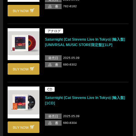
品 番
782-8182
BUY NOW
アナログ
Saturnight (Cat Stevens Live In Tokyo) [輸入盤]
[UNIVRSAL MUSIC STORE限定盤][1LP]
発売日
2025.05.09
品 番
680-8302
BUY NOW
CD
Saturnight (Cat Stevens Live In Tokyo) [輸入盤]
[1CD]
発売日
2025.05.09
品 番
680-8304
BUY NOW