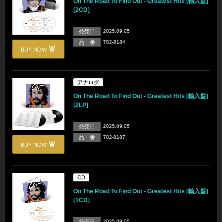
On The Road To Find Out - Greatest Hits [輸入盤]
[2CD]
発売日
2025.09.05
品 番
782-8184
BUY NOW
アナログ
On The Road To Find Out - Greatest Hits [輸入盤]
[2LP]
発売日
2025.09.05
品 番
782-8187
BUY NOW
CD
On The Road To Find Out - Greatest Hits [輸入盤]
[1CD]
発売日
2025.09.05