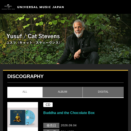
DISCOGRAPHY
ALL
ALBUM
DIGITAL
CD
Buddha and the Chocolate Box
発売日
2026.09.04