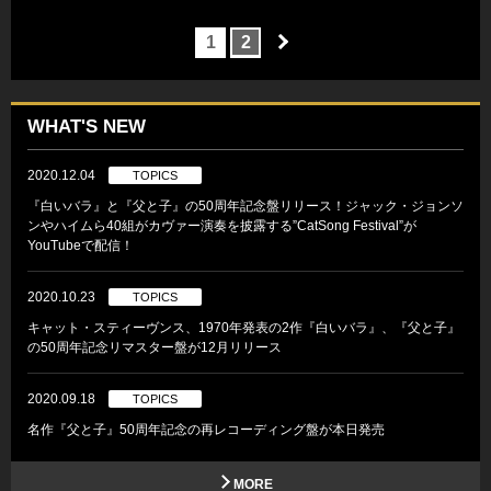
1
2
WHAT'S NEW
2020.12.04
TOPICS
『白いバラ』と『父と子』の50周年記念盤リリース！ジャック・ジョンソ
ンやハイムら40組がカヴァー演奏を披露する”CatSong Festival”が
YouTubeで配信！
2020.10.23
TOPICS
キャット・スティーヴンス、1970年発表の2作『白いバラ』、『父と子』
の50周年記念リマスター盤が12月リリース
2020.09.18
TOPICS
名作『父と子』50周年記念の再レコーディング盤が本日発売
MORE