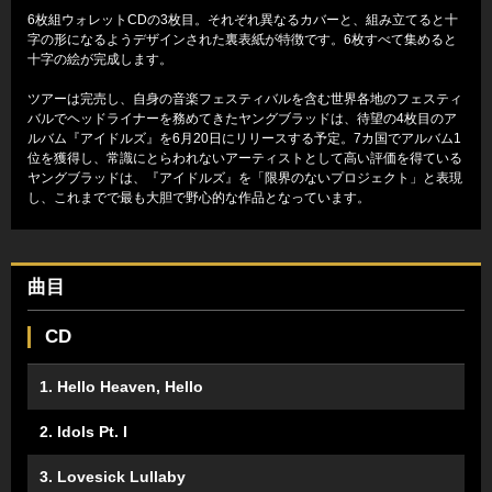
6枚組ウォレットCDの3枚目。それぞれ異なるカバーと、組み立てると十
字の形になるようデザインされた裏表紙が特徴です。6枚すべて集めると
十字の絵が完成します。
ツアーは完売し、自身の音楽フェスティバルを含む世界各地のフェスティ
バルでヘッドライナーを務めてきたヤングブラッドは、待望の4枚目のア
ルバム『アイドルズ』を6月20日にリリースする予定。7カ国でアルバム1
位を獲得し、常識にとらわれないアーティストとして高い評価を得ている
ヤングブラッドは、『アイドルズ』を「限界のないプロジェクト」と表現
し、これまでで最も大胆で野心的な作品となっています。
曲目
CD
1. Hello Heaven, Hello
2. Idols Pt. I
3. Lovesick Lullaby