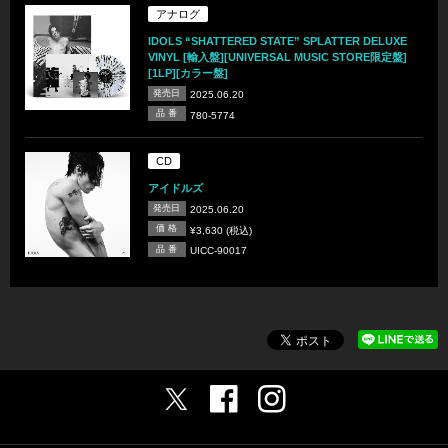
アナログ
IDOLS “SHATTERED STATE” SPLATTER DELUXE
VINYL [輸入盤][UNIVERSAL MUSIC STORE限定盤]
[1LP][カラー盤]
発売日
2025.06.20
品 番
780-5774
CD
アイドルズ
発売日
2025.06.20
価 格
¥3,630 (税込)
品 番
UICC-90017