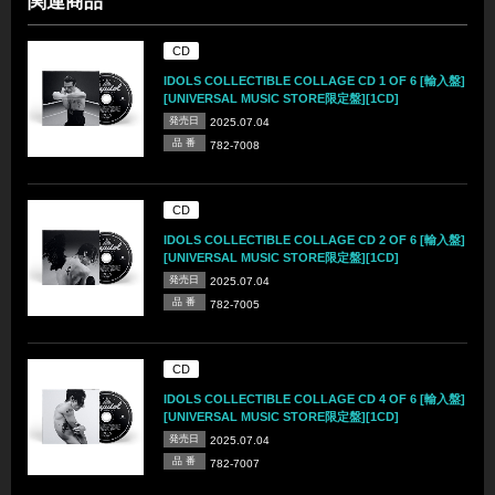
関連商品
CD
IDOLS COLLECTIBLE COLLAGE CD 1 OF 6 [輸入盤]
[UNIVERSAL MUSIC STORE限定盤][1CD]
発売日
2025.07.04
品 番
782-7008
CD
IDOLS COLLECTIBLE COLLAGE CD 2 OF 6 [輸入盤]
[UNIVERSAL MUSIC STORE限定盤][1CD]
発売日
2025.07.04
品 番
782-7005
CD
IDOLS COLLECTIBLE COLLAGE CD 4 OF 6 [輸入盤]
[UNIVERSAL MUSIC STORE限定盤][1CD]
発売日
2025.07.04
品 番
782-7007