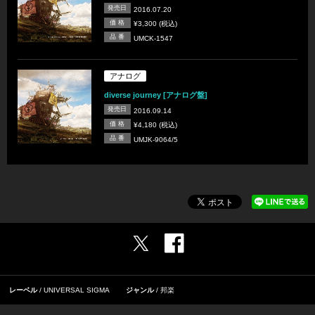
発売日
2016.07.20
価 格
¥3,300 (税込)
品 番
UMCK-1547
アナログ
diverse journey [アナログ盤]
発売日
2016.09.14
価 格
¥4,180 (税込)
品 番
UMJK-9064/5
レーベル
UNIVERSAL SIGMA
ジャンル
邦楽