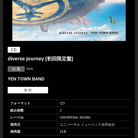
CD
diverse journey [初回限定盤]
付 属
DVD
YEN TOWN BAND
歌 詞
フォーマット
CD
組み枚数
2
レーベル
UNIVERSAL SIGMA
発売元
ユニバーサル ミュージック合同会社
発売国
日本