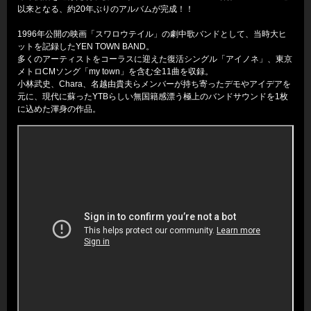
以来となる、約20年ぶりのアルバムが完成！！
1996年公開の映画「スワロウテイル」の劇中歌バンドとして、当時大ヒ
ットを記録したYEN TOWN BAND。
多くのアーティストをコーラスに迎えた復活シングル「アイノネ」、東京
メトロCMソング「my town」を含む全11曲を収録。
小林武史、Chara、名越由貴夫らメンバーが持ち寄ったデモやアイデアを
元に、現代に蘇ったYTBらしい無国籍感漂う極上のバンドサウンドを1枚
に込めた渾身の作品。