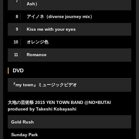
7
Ash）
アイノネ（diverse journey mix）
8
Kiss me with your eyes
9
オレンジ色
10
Romance
11
DVD
『my town』ミュージックビデオ
大地の芸術祭 2015 YEN TOWN BAND @NO×BUTAI
produced by Takeshi Kobayashi
Gold Rush
Sunday Park