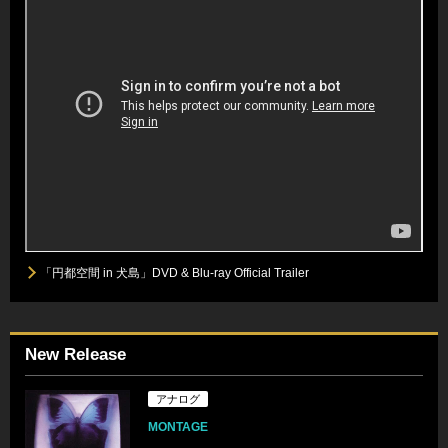
「円都空間 in 犬島」DVD & Blu-ray Official Trailer
New Release
アナログ
MONTAGE