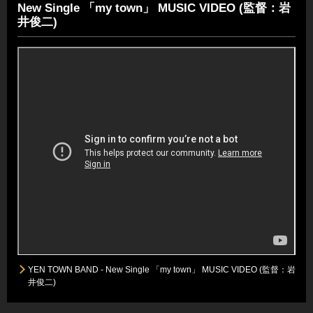
New Single 「my town」 MUSIC VIDEO (監督：岩
井俊二)
YEN TOWN BAND - New Single 「my town」 MUSIC VIDEO (監督：岩
井俊二)