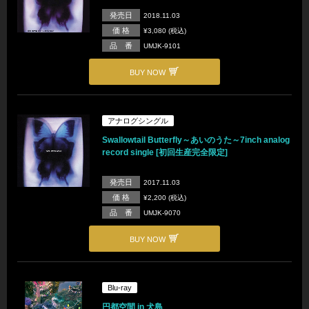
発売日
2018.11.03
価 格
¥3,080 (税込)
品 番
UMJK-9101
BUY NOW
アナログシングル
Swallowtail Butterfly～あいのうた～7inch analog
record single [初回生産完全限定]
発売日
2017.11.03
価 格
¥2,200 (税込)
品 番
UMJK-9070
BUY NOW
Blu-ray
円都空間 in 犬島