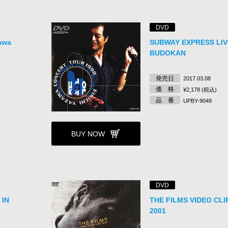
DVD
awa
SUBWAY EXPRESS LIV
BUDOKAN
発売日
2017.03.08
価 格
¥2,178 (税込)
品 番
UPBY-9049
BUY NOW
DVD
 IN
THE FILMS VIDEO CLI
2001