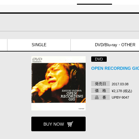
SINGLE
DVD/Blu-ray・OTHER
DVD
OPEN RECORDING GI
発売日
2017.03.08
価 格
¥2,178 (税込)
品 番
UPBY-9047
BUY NOW