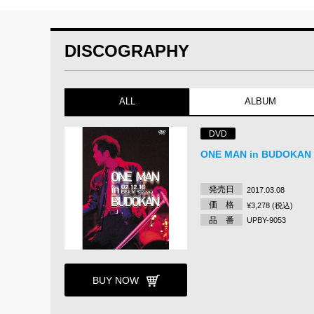
DISCOGRAPHY
ALL
ALBUM
DVD
ONE MAN in BUDOKAN
発売日
2017.03.08
価 格
¥3,278 (税込)
品 番
UPBY-9053
BUY NOW