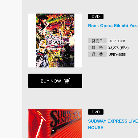
DVD
Rock Opera Eikichi Yaz
発売日
2017.03.08
価 格
¥3,278 (税込)
品 番
UPBY-9055
BUY NOW
DVD
SUBWAY EXPRESS LIVE
HOUSE