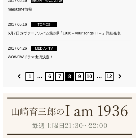
2017.05.26
MEDIA - MAGAZINE
magazine情報
2017.05.16
TOPICS
6月7日カヴァーアルバム第2弾「1936～your songs Ⅱ～」詳細発表
2017.04.26
MEDIA - TV
WOWOWドラマ出演決定！
…
…
1
6
7
8
9
10
12