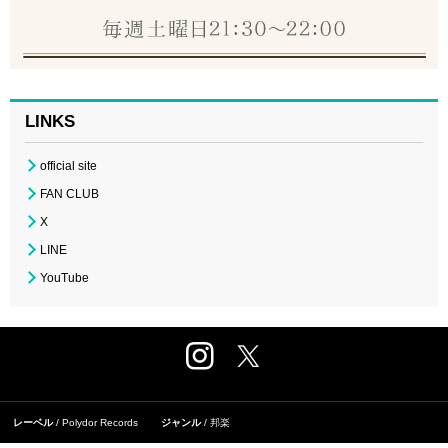
LINKS
official site
FAN CLUB
X
LINE
YouTube
レーベル
Polydor Records
ジャンル
邦楽