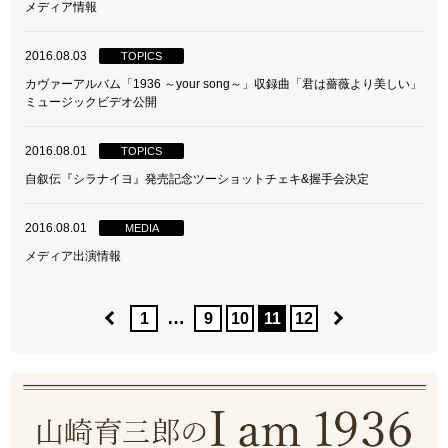
メディア情報
2016.08.03
TOPICS
カヴァーアルバム「1936 ～your song～」収録曲「君は薔薇より美しい」
ミュージックビデオ公開
2016.08.01
TOPICS
自叙伝『シラナイヨ』発売記念ツーショットチェキ&握手会決定
2016.08.01
MEDIA
メディア出演情報
…
1
9
10
11
12