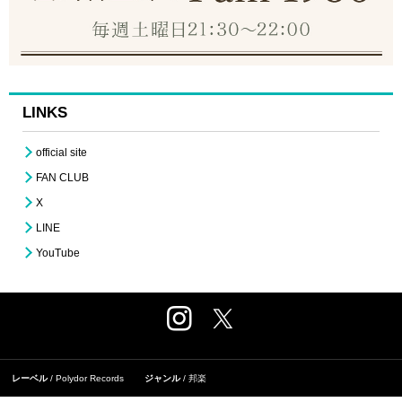
LINKS
official site
FAN CLUB
X
LINE
YouTube
レーベル
Polydor Records
ジャンル
邦楽