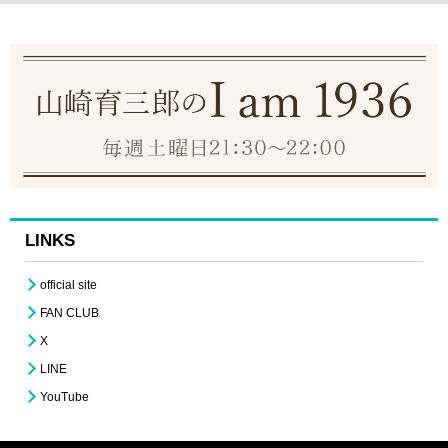
LINKS
official site
FAN CLUB
X
LINE
YouTube