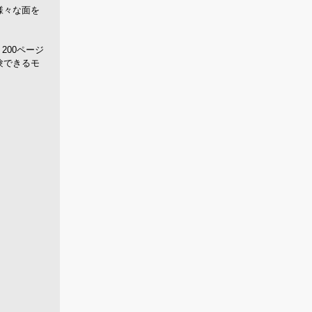
様々な面を
200ページ
験できるモ