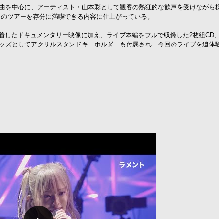
』の収録曲を中心に、アーティスト・山本彩として観客の熱狂的な歓声を受けながら
回のツアーを存分に満喫できる内容に仕上がっている。
着したドキュメンタリー映像に加え、ライブ本編をフルで収録した2枚組CD、
グッズとしてアクリルスタンドキーホルダーも付属され、今回のライブを追体