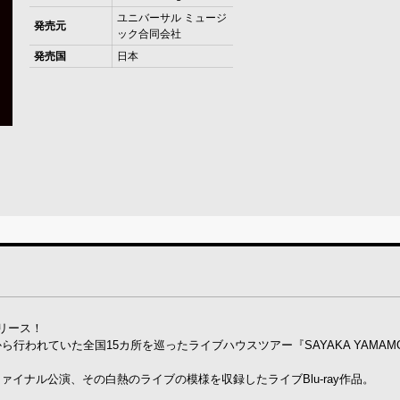
ユニバーサル ミュージ
発売元
ック合同会社
発売国
日本
リース！
行われていた全国15カ所を巡ったライブハウスツアー『SAYAKA YAMAMOT
)でのファイナル公演、その白熱のライブの模様を収録したライブBlu-ray作品。