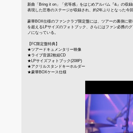
新曲「Bring it on」「劣等感」をはじめアルバム『&
表現した圧巻のステージが収録され、約2年ぶりとなった今
豪華BOX仕様のファンクラブ限定盤には、ツアーの裏側に密
を超えるLPサイズのフォトブック、さらにはファン必携の
ノになっている。
【FC限定盤特典】
★ツアードキュメンタリー映像
★ライブ音源2枚組CD
★LPサイズフォトブック(208P)
★アクリルスタンドキーホルダー
★豪華BOXケース仕様