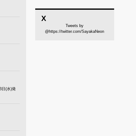
X
Tweets by
@https://twitter.com/SayakaNeon
3日(水)発