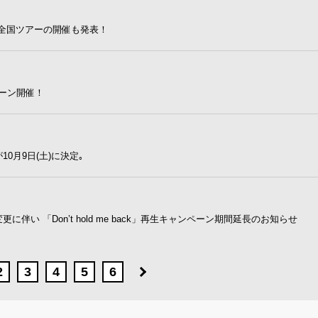
て、全国ツアーの開催も発表！
ペーン開催！
催が10月9日(土)に決定｡
日程変更に伴い 「Don’t hold me back」再生キャンペーン期間延長のお知らせ
2
3
4
5
6