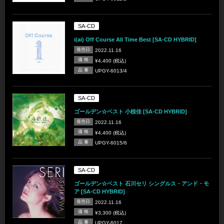
SA-CD
i(ai) Off Course All Time Best [SA-CD HYBRID]
発売日
2022.11.16
価 格
¥4,400 (税込)
品 番
UPGY-6013/4
SA-CD
ゴールデン☆ベスト 小椋佳 [SA-CD HYBRID]
発売日
2022.11.16
価 格
¥4,400 (税込)
品 番
UPGY-6015/6
SA-CD
ゴールデン☆ベスト 石川セリ シングルス・アンド・モ
ア [SA-CD HYBRID]
発売日
2022.11.16
価 格
¥3,300 (税込)
品 番
UPGY-6017