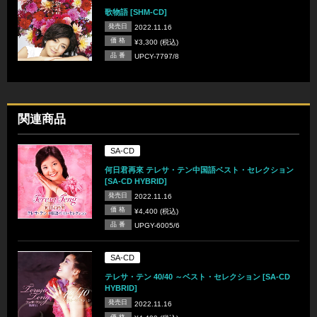
歌物語 [SHM-CD]
発売日
2022.11.16
価 格
¥3,300 (税込)
品 番
UPCY-7797/8
関連商品
SA-CD
何日君再來 テレサ・テン中国語ベスト・セレクション
[SA-CD HYBRID]
発売日
2022.11.16
価 格
¥4,400 (税込)
品 番
UPGY-6005/6
SA-CD
テレサ・テン 40/40 ～ベスト・セレクション [SA-CD
HYBRID]
発売日
2022.11.16
価 格