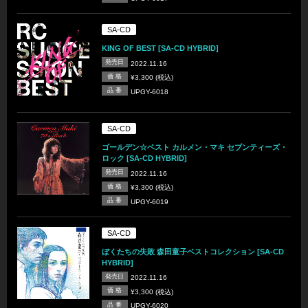
SA-CD
KING OF BEST [SA-CD HYBRID]
発売日
2022.11.16
価 格
¥3,300 (税込)
品 番
UPGY-6018
SA-CD
ゴールデン☆ベスト カルメン・マキ セブンティーズ・
ロック [SA-CD HYBRID]
発売日
2022.11.16
価 格
¥3,300 (税込)
品 番
UPGY-6019
SA-CD
ぼくたちの失敗 森田童子ベストコレクション [SA-CD
HYBRID]
発売日
2022.11.16
価 格
¥3,300 (税込)
品 番
UPGY-6020