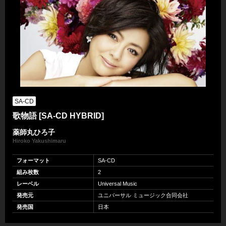
SA-CD
歌物語 [SA-CD HYBRID]
薬師丸ひろ子
Hiroko Yakushimaru
フォーマット
SA-CD
組み枚数
2
レーベル
Universal Music
発売元
ユニバーサル ミュージック合同会社
発売国
日本