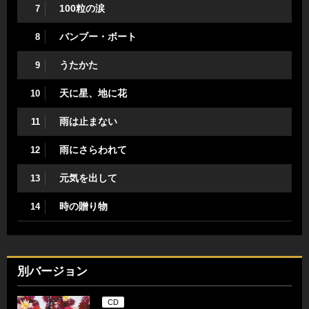
100粒の涙
7
バンブー・ボート
8
うたかた
9
天に星、地に花
10
雨は止まない
11
雨にさらわれて
12
元気を出して
13
時の贈り物
14
別バージョン
CD