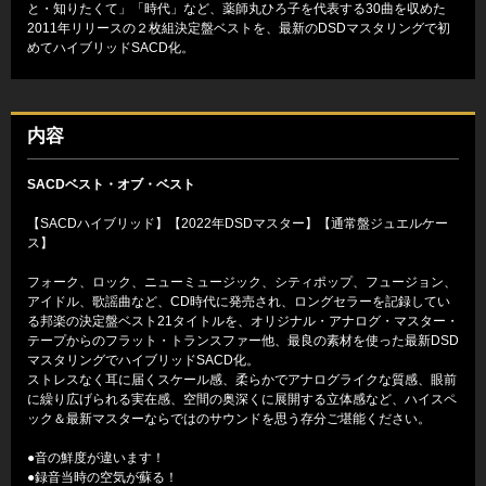
と・知りたくて」「時代」など、薬師丸ひろ子を代表する30曲を収めた
2011年リリースの２枚組決定盤ベストを、最新のDSDマスタリングで初
めてハイブリッドSACD化。
内容
SACDベスト・オブ・ベスト
【SACDハイブリッド】【2022年DSDマスター】【通常盤ジュエルケー
ス】
フォーク、ロック、ニューミュージック、シティポップ、フュージョン、
アイドル、歌謡曲など、CD時代に発売され、ロングセラーを記録してい
る邦楽の決定盤ベスト21タイトルを、オリジナル・アナログ・マスター・
テープからのフラット・トランスファー他、最良の素材を使った最新DSD
マスタリングでハイブリッドSACD化。
ストレスなく耳に届くスケール感、柔らかでアナログライクな質感、眼前
に繰り広げられる実在感、空間の奥深くに展開する立体感など、ハイスペ
ック＆最新マスターならではのサウンドを思う存分ご堪能ください。
●音の鮮度が違います！
●録音当時の空気が蘇る！