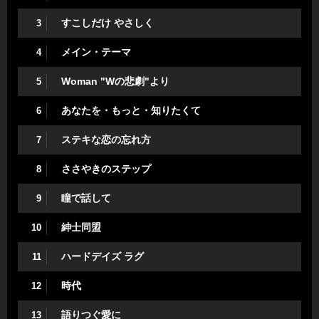
すこしだけ やさしく
3
メイン・テーマ
4
Woman "Wの悲劇"より
5
あなたを・もっと・知りたくて
6
ステキな恋の忘れ方
7
ささやきのステップ
8
瞳で話して
9
紳士同盟
10
ハードデイズ ラグ
11
時代
12
語りつぐ愛に
13