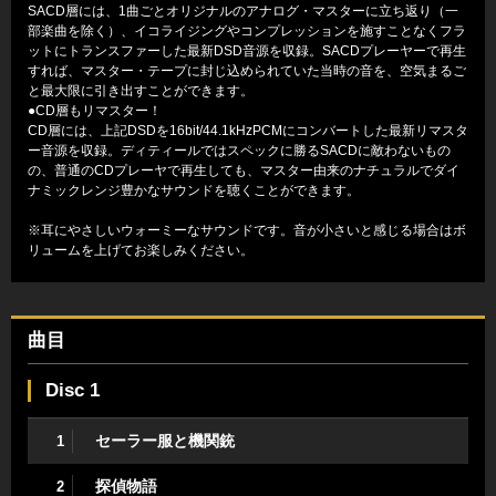
SACD層には、1曲ごとオリジナルのアナログ・マスターに立ち返り（一
部楽曲を除く）、イコライジングやコンプレッションを施すことなくフラ
ットにトランスファーした最新DSD音源を収録。SACDプレーヤーで再生
すれば、マスター・テープに封じ込められていた当時の音を、空気まるご
と最大限に引き出すことができます。
●CD層もリマスター！
CD層には、上記DSDを16bit/44.1kHzPCMにコンバートした最新リマスタ
ー音源を収録。ディティールではスペックに勝るSACDに敵わないもの
の、普通のCDプレーヤで再生しても、マスター由来のナチュラルでダイ
ナミックレンジ豊かなサウンドを聴くことができます。
※耳にやさしいウォーミーなサウンドです。音が小さいと感じる場合はボ
リュームを上げてお楽しみください。
曲目
Disc 1
セーラー服と機関銃
1
探偵物語
2