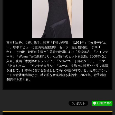
東京都出身。女優、歌手。映画「野性の証明」（1978年）で女優デビュ
ー。 歌手デビューは主演映画主題歌「セーラー服と機関銃」（1981
年）。その後、映画の主演と主題歌の歌唱により「探偵物語」「メインテ
ーマ」「Woman“Wの悲劇”より」など数々のヒットを記録。2000年代に
入り、映画「木更津キャッツアイ」「ALWAYS三丁目の夕日」、ドラマ
「あまちゃん」「アンナチュラル」「エール」や数々の映画やドラマ出演
を通じて、日本を代表する女優として高い評価を得ている。近年はコンサ
ートや歌番組出演など、精力的な音楽活動も実施中。2021年、歌手活動
40周年を迎える。