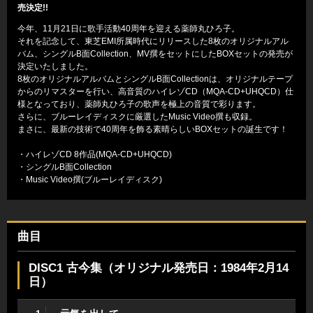
売決定!!
今年、11月21日に歌手活動40周年を迎える薬師丸ひろ子。
それを記念して、東芝EMI所属時代にリリースした8枚のオリジナルアル
バム、シングルB面Collection、MV撰をセットにしたBOXセットの発売が
決定いたしました。
8枚のオリジナルアルバムとシングルB面Collectionは、オリジナルテープ
からのリマスターを行い、高音質のハイレゾCD（MQA-CD+UHQCD）仕
様となっており、薬師丸ひろ子の歌声を極上の音質で彩ります。
さらに、ブルーレイディスクに厳選したMusic Video撰も収録。
まさに、最新の技術で40周年を飾る素晴らしいBOXセットの誕生です！
・ハイレゾCD 8作品(MQA-CD+UHQCD)
・シングルB面Collection
・Music Video撰(ブルーレイディスク)
曲目
DISC1 古今集（オリジナル発売日：1984年2月14
日）