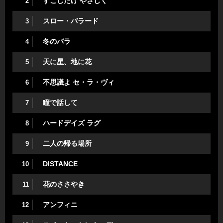
すこしだけ やさしく
2
スロー・バラード
3
冬のバラ
4
天に星、地に花
5
不思議よ セ・ラ・ヴィ
6
瞳で話して
7
ハードデイズ ラグ
8
二人の帰る場所
9
DISTANCE
10
花のささやき
11
アンフィニ
12