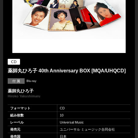
CD
薬師丸ひろ子 40th Anniversary BOX [MQA/UHQCD]
付 属
Blu-ray
薬師丸ひろ子
Hiroko Yakushimaru
フォーマット
CD
組み枚数
10
レーベル
Universal Music
発売元
ユニバーサル ミュージック合同会社
発売国
日本