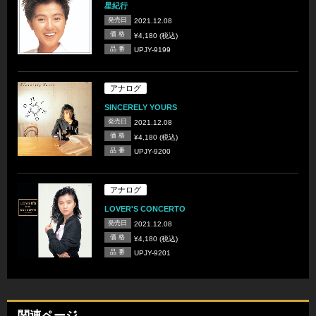
星紀行
発売日
2021.12.08
価 格
¥4,180 (税込)
品 番
UPJY-9199
アナログ
SINCERELY YOURS
発売日
2021.12.08
価 格
¥4,180 (税込)
品 番
UPJY-9200
アナログ
LOVER'S CONCERTO
発売日
2021.12.08
価 格
¥4,180 (税込)
品 番
UPJY-9201
関連ページ