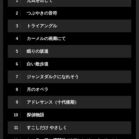
元気を出して
1
つぶやきの音符
2
トライアングル
3
カーメルの画廊にて
4
眠りの坂道
5
白い散歩道
6
ジャンヌダルクになれそう
7
月のオペラ
8
アドレサンス（十代後期）
9
探偵物語
10
すこしだけ やさしく
11