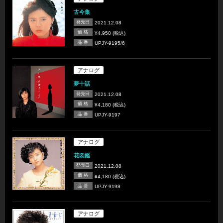
古今集
発売日
2021.12.08
価 格
¥4,950 (税込)
品 番
UPJY-9195/6
アナログ
夢十話
発売日
2021.12.08
価 格
¥4,180 (税込)
品 番
UPJY-9197
アナログ
花図鑑
発売日
2021.12.08
価 格
¥4,180 (税込)
品 番
UPJY-9198
アナログ