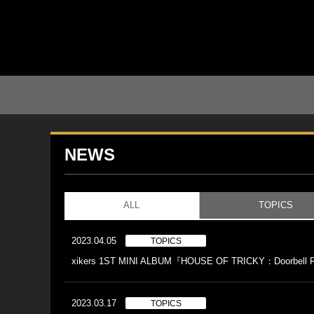
NEWS
ALL
TOPICS
2023.04.05
TOPICS
xikers 1ST MINI ALBUM『HOUSE OF TRICKY：
2023.03.17
TOPICS