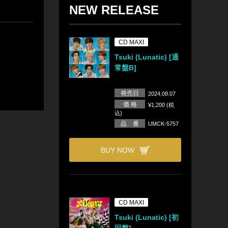
NEW RELEASE
CD MAXI
Tsuki (Lunatic) [通
常盤B]
発売日
2024.08.07
価 格
¥1,200 (税
込)
品 番
UMCK-5757
BUY NOW
CD MAXI
Tsuki (Lunatic) [初