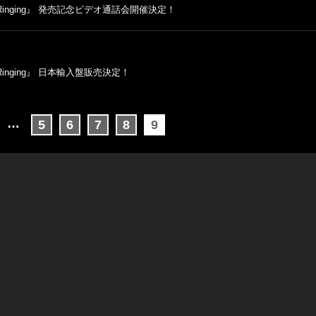
rbell Ringing』 発売記念ビデオ通話会開催決定！
ell Ringing』 日本輸入盤販売決定！
…
5
6
7
8
9