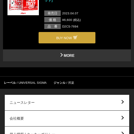
ット]
発売日
2023.04.07
価 格
¥6,600 (税込)
品 番
D2CS-7694
BUY NOW
MORE
レーベル
UNIVERSAL SIGMA
ジャンル
邦楽
ニュースレター
会社概要