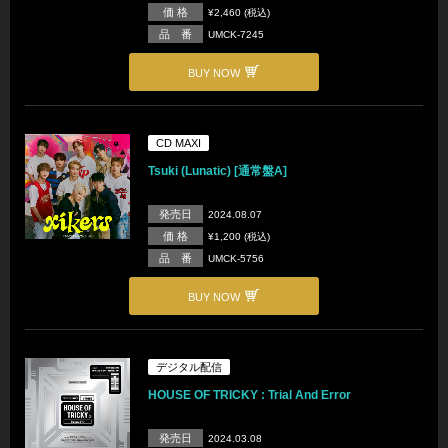
価 格
¥2,460 (税込)
品 番
UMCK-7245
BUY NOW
CD MAXI
Tsuki (Lunatic) [通常盤A]
発売日
2024.08.07
価 格
¥1,200 (税込)
品 番
UMCK-5756
BUY NOW
デジタル配信
HOUSE OF TRICKY : Trial And Error
発売日
2024.03.08