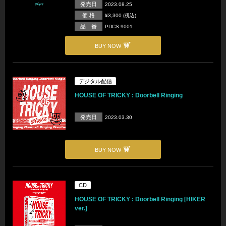
発売日
2023.08.25
価 格
¥3,300 (税込)
品 番
PDCS-9001
BUY NOW
デジタル配信
HOUSE OF TRICKY : Doorbell Ringing
発売日
2023.03.30
BUY NOW
CD
HOUSE OF TRICKY : Doorbell Ringing [HIKER
ver.]