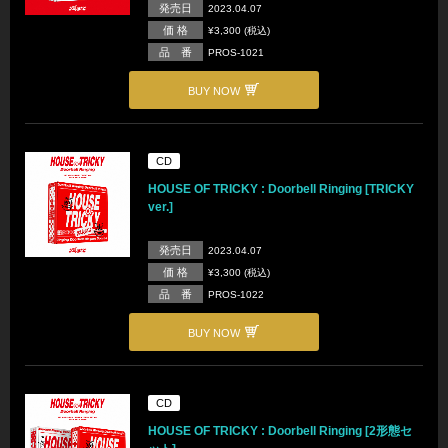
発売日
2023.04.07
価 格
¥3,300 (税込)
品 番
PROS-1021
BUY NOW
CD
HOUSE OF TRICKY : Doorbell Ringing [TRICKY
ver.]
発売日
2023.04.07
価 格
¥3,300 (税込)
品 番
PROS-1022
BUY NOW
CD
HOUSE OF TRICKY : Doorbell Ringing [2形態セ