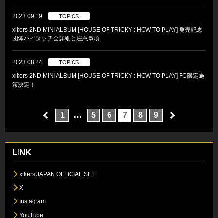
2023.09.19
TOPICS
xikers 2ND MINI ALBUM [HOUSE OF TRICKY : HOW TO PLAY] 発売記念
団体ハイタッチ会詳細と注意事項
2023.08.24
TOPICS
xikers 2ND MINI ALBUM [HOUSE OF TRICKY : HOW TO PLAY] FC限定施
策決定！
…
1
5
6
7
8
9
LINK
xikers JAPAN OFFICIAL SITE
X
Instagram
YouTube