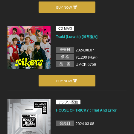
BUY NOW
CD MAXI
Tsuki (Lunatic) [通常盤A]
発売日
2024.08.07
価 格
¥1,200 (税込)
品 番
UMCK-5756
BUY NOW
デジタル配信
HOUSE OF TRICKY : Trial And Error
発売日
2024.03.08