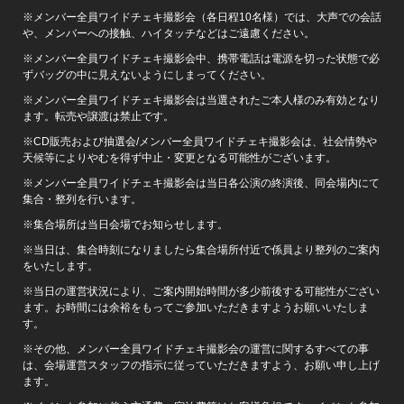
※メンバー全員ワイドチェキ撮影会（各日程10名様）では、大声での会話
や、メンバーへの接触、ハイタッチなどはご遠慮ください。
※メンバー全員ワイドチェキ撮影会中、携帯電話は電源を切った状態で必
ずバッグの中に見えないようにしまってください。
※メンバー全員ワイドチェキ撮影会は当選されたご本人様のみ有効となり
ます。転売や譲渡は禁止です。
※CD販売および抽選会/メンバー全員ワイドチェキ撮影会は、社会情勢や
天候等によりやむを得ず中止・変更となる可能性がございます。
※メンバー全員ワイドチェキ撮影会は当日各公演の終演後、同会場内にて
集合・整列を行います。
※集合場所は当日会場でお知らせします。
※当日は、集合時刻になりましたら集合場所付近で係員より整列のご案内
をいたします。
※当日の運営状況により、ご案内開始時間が多少前後する可能性がござい
ます。お時間には余裕をもってご参加いただきますようお願いいたしま
す。
※その他、メンバー全員ワイドチェキ撮影会の運営に関するすべての事
は、会場運営スタッフの指示に従っていただきますよう、お願い申し上げ
ます。