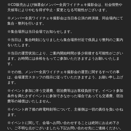
※CD販売および抽選会/メンバー全員ワイドチェキ撮影会は、社会情勢や
天候等によりやむを得ず中止・変更となる可能性がございます。
※メンバー全員ワイドチェキ撮影会は当日各公演の終演後、同会場内にて
集合・整列を行います。
※集合場所は当日会場でお知らせします。
※当日は、集合時刻になりましたら集合場所付近で係員より整列のご案内
をいたします。
※当日の運営状況により、ご案内開始時間が多少前後する可能性がござい
ます。お時間には余裕をもってご参加いただきますようお願いいたしま
す。
※その他、メンバー全員ワイドチェキ撮影会の運営に関するすべての事
は、会場運営スタッフの指示に従っていただきますよう、お願い申し上げ
ます。
※イベント参加に伴う交通費、宿泊費等はお客様負担です。イベント参加
条件を満たさずイベントに参加できなかった場合であっても交通費、宿泊
費等の補償はいたしません。
※イベント終了後の終電時刻等について、主催側は一切の責任を負いかね
ます。
※イベントに関して、会場へお問い合わせすることは絶対にお止め下さ
い。ご不明な点がございましたら下記お問い合わせ先にご連絡ください。