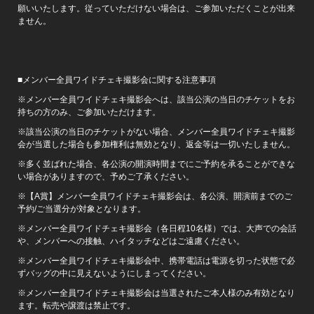
願いいたします。従っていただけない場合は、ご参加いただくことが出来
ません。
■メンバー全員ワイドチェキ撮影会に関する注意事項
※メンバー全員ワイドチェキ撮影会へは、該当公演の当日のチケットをお
持ちの方のみ、ご参加いただけます。
※該当公演の当日のチケットがない場合、メンバー全員ワイドチェキ撮影
会が当選した場合も参加権利は無効となり、返金等は一切いたしません。
※多く並ばれた場合、各公演の開演時間までにご予約を承ることができな
い場合がありますので、予めご了承ください。
※【A賞】メンバー全員ワイドチェキ撮影会は、各公演、開演前までのご
予約/ご当選分が対象となります。
※メンバー全員ワイドチェキ撮影会（各日程10名様）では、大声での会話
や、メンバーへの接触、ハイタッチなどはご遠慮ください。
※メンバー全員ワイドチェキ撮影会中、携帯電話は電源を切った状態で必
ずバッグの中に見えないようにしまってください。
※メンバー全員ワイドチェキ撮影会は当選されたご本人様のみ有効となり
ます。転売や譲渡は禁止です。