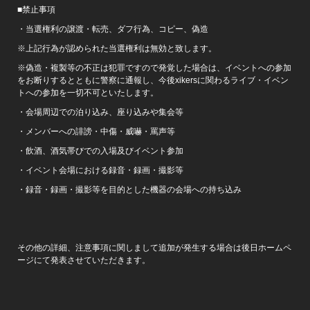
■禁止事項
・当選権利の譲渡・転売、ダフ行為、コピー、偽造
※上記行為が認められた当選権利は無効と致します。
※偽造・複製等の不正は犯罪ですので発覚した場合は、イベントへの参加
をお断りするとともに警察に通報し、今後xikersに関わるライブ・イベン
トへの参加を一切不可といたします。
・会場周辺での泊り込み、座り込みや集会等
・メンバーへの誹謗・中傷・威嚇・罵声等
・飲酒、酒気帯びでの入場及びイベント参加
・イベント会場における録音・録画・撮影等
・録音・録画・撮影等を目的とした機器の会場への持ち込み
その他の詳細、注意事項に関しまして追加が発生する場合は後日ホームペ
ージにて発表させていただきます。