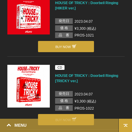
HOUSE OF TRICKY : Doorbell Ringing
[HIKER ver.]
発売日
2023.04.07
価 格
¥3,300 (税込)
品 番
PROS-1021
BUY NOW
CD
HOUSE OF TRICKY : Doorbell Ringing
[TRICKY ver.]
発売日
2023.04.07
価 格
¥3,300 (税込)
品 番
PROS-1022
BUY NOW
MENU