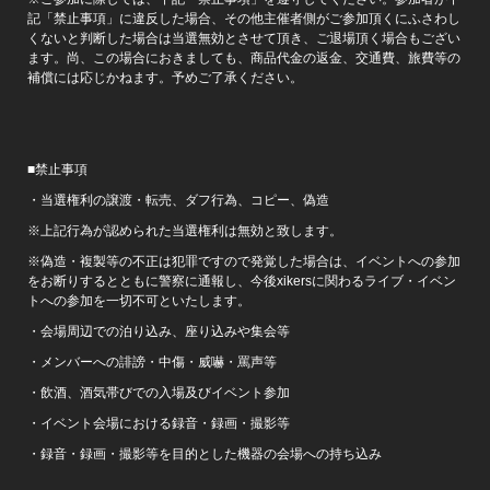
記「禁止事項」に違反した場合、その他主催者側がご参加頂くにふさわし
くないと判断した場合は当選無効とさせて頂き、ご退場頂く場合もござい
ます。尚、この場合におきましても、商品代金の返金、交通費、旅費等の
補償には応じかねます。予めご了承ください。
■禁止事項
・当選権利の譲渡・転売、ダフ行為、コピー、偽造
※上記行為が認められた当選権利は無効と致します。
※偽造・複製等の不正は犯罪ですので発覚した場合は、イベントへの参加
をお断りするとともに警察に通報し、今後xikersに関わるライブ・イベン
トへの参加を一切不可といたします。
・会場周辺での泊り込み、座り込みや集会等
・メンバーへの誹謗・中傷・威嚇・罵声等
・飲酒、酒気帯びでの入場及びイベント参加
・イベント会場における録音・録画・撮影等
・録音・録画・撮影等を目的とした機器の会場への持ち込み