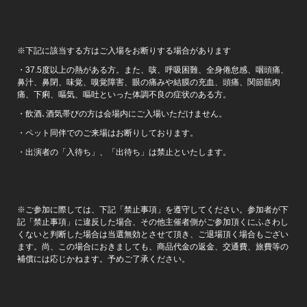
※下記に該当する方はご入場をお断りする場合があります
・37.5度以上の熱がある方。また、咳、呼吸困難、全身倦怠感、咽頭痛、
鼻汁、鼻閉、味覚、嗅覚障害、眼の痛みや結膜の充血、頭痛、関節筋肉
痛、下痢、嘔気、嘔吐といった体調不良の症状のある方。
・飲酒､酒気帯びの方は会場内にご入場いただけません。
・ペット同伴でのご来場はお断りしております。
・出演者の「入待ち」、「出待ち」は禁止といたします。
※ご参加に際しては、下記「禁止事項」を遵守してください。参加者が下
記「禁止事項」に違反した場合、その他主催者側がご参加頂くにふさわし
くないと判断した場合は当選無効とさせて頂き、ご退場頂く場合もござい
ます。尚、この場合におきましても、商品代金の返金、交通費、旅費等の
補償には応じかねます。予めご了承ください。