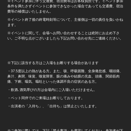
※イベント参加に伴う交通費、宿泊費等はお客様負担です。イベント参加
条件を満たさずイベントに参加できなかった場合であっても交通費、宿泊
費等の補償はいたしません。
※イベント終了後の終電時刻等について、主催側は一切の責任を負いかね
ます。
※イベントに関して、会場へお問い合わせすることは絶対にお止め下さ
い。ご不明な点がございましたら下記お問い合わせ先にご連絡ください。
※下記に該当する方はご入場をお断りする場合があります
・37.5度以上の熱がある方。また、咳、呼吸困難、全身倦怠感、咽頭痛、
鼻汁、鼻閉、味覚、嗅覚障害、眼の痛みや結膜の充血、頭痛、関節筋肉
痛、下痢、嘔気、嘔吐といった体調不良の症状のある方。
・飲酒､酒気帯びの方は会場内にご入場いただけません。
・ペット同伴でのご来場はお断りしております。
・出演者の「入待ち」、「出待ち」は禁止といたします。
※ご参加に際しては、下記「禁止事項」を遵守してください。参加者が下