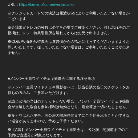
URL：
https://tower.jp/store/event/maekin
※クレジットカードでの決済は電波状況によりご利用いただけない場合が
ございます。
※会場限定トレカの枚数は必ずその場でご確認ください。渡し忘れ等のご
指摘は、レジ・特典引換所を離れてからはお受け出来ません。
※CD販売/抽選会/特典会は運営側からの指示に従ってくださいますようお
願いいたします。従っていただけない場合は、ご参加いただくことが出来
ません。
■メンバー全員ワイドチェキ撮影会に関する注意事項
※メンバー全員ワイドチェキ撮影会へは、該当公演の当日のチケットをお
持ちの方のみ、ご参加いただけます。
※該当公演の当日のチケットがない場合、メンバー全員ワイドチェキ撮影
会が当選した場合も参加権利は無効となり、返金等は一切いたしません。
※多く並ばれた場合、各公演の開演時間までにご予約を承ることができな
い場合がありますので、予めご了承ください。
※【A賞】メンバー全員ワイドチェキ撮影会は、各公演、開演前までのご
予約/ご当選分が対象となります。