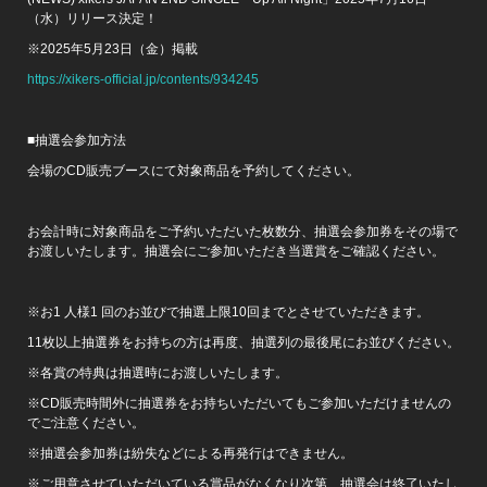
（水）リリース決定！
※2025年5月23日（金）掲載
https://xikers-official.jp/contents/934245
■抽選会参加方法
会場のCD販売ブースにて対象商品を予約してください。
お会計時に対象商品をご予約いただいた枚数分、抽選会参加券をその場で
お渡しいたします。抽選会にご参加いただき当選賞をご確認ください。
※お1 人様1 回のお並びで抽選上限10回までとさせていただきます。
11枚以上抽選券をお持ちの方は再度、抽選列の最後尾にお並びください。
※各賞の特典は抽選時にお渡しいたします。
※CD販売時間外に抽選券をお持ちいただいてもご参加いただけませんの
でご注意ください。
※抽選会参加券は紛失などによる再発行はできません。
※ご用意させていただいている賞品がなくなり次第、抽選会は終了いたし