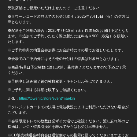
受取店舗はご指定いただけませんので、ご注意ください
※タワーレコード渋谷店でのお受け取り：2025年7月15日（火）の夕方以
降となります。
※配送をご利用の場合：2025年7月18日（金）以降順次お届け予定となり
ます。※追加でご予約いただく際は新たに送料も￥900（税込）を頂戴い
たします。
※ご予約特典の抽選会参加券はお会計時にその場でお渡しいたします。
※会場でのご予約分にはその他の外付けの特典は対象外となります。
※商品/特典は予定枚数に達し次第、受付終了となりますので予めご了承
ください。
※予約申し込み完了後の枚数変更・キャンセル等はできません。
※ご予約に関する詳細は以下をご確認ください。
URL：
https://tower.jp/store/event/maekin
※クレジットカードでの決済は電波状況によりご利用いただけない場合が
ございます。
※会場限定トレカの枚数は必ずその場でご確認ください。渡し忘れ等のご
指摘は、レジ・特典引換所を離れてからはお受け出来ません。
※CD販売/抽選会/特典会は運営側からの指示に従ってくださいますようお