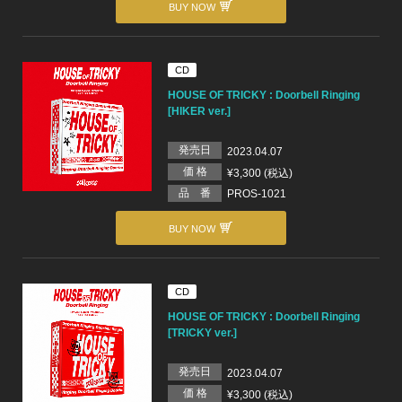
BUY NOW
CD
HOUSE OF TRICKY : Doorbell Ringing
[HIKER ver.]
発売日
2023.04.07
価 格
¥3,300 (税込)
品 番
PROS-1021
BUY NOW
CD
HOUSE OF TRICKY : Doorbell Ringing
[TRICKY ver.]
発売日
2023.04.07
価 格
¥3,300 (税込)