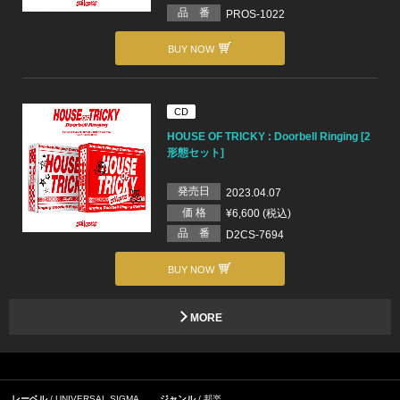
品 番
PROS-1022
BUY NOW
CD
HOUSE OF TRICKY : Doorbell Ringing [2
形態セット]
発売日
2023.04.07
価 格
¥6,600 (税込)
品 番
D2CS-7694
BUY NOW
MORE
レーベル
UNIVERSAL SIGMA
ジャンル
邦楽