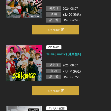
発売日
2024.08.07
価 格
¥2,460 (税込)
品 番
UMCK-7245
BUY NOW
CD MAXI
Tsuki (Lunatic) [通常盤A]
発売日
2024.08.07
価 格
¥1,200 (税込)
品 番
UMCK-5756
BUY NOW
デジタル配信