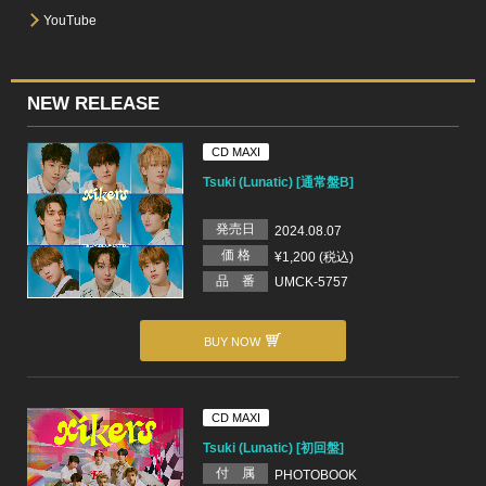
YouTube
NEW RELEASE
CD MAXI
Tsuki (Lunatic) [通常盤B]
発売日
2024.08.07
価 格
¥1,200 (税込)
品 番
UMCK-5757
BUY NOW
CD MAXI
Tsuki (Lunatic) [初回盤]
付 属
PHOTOBOOK