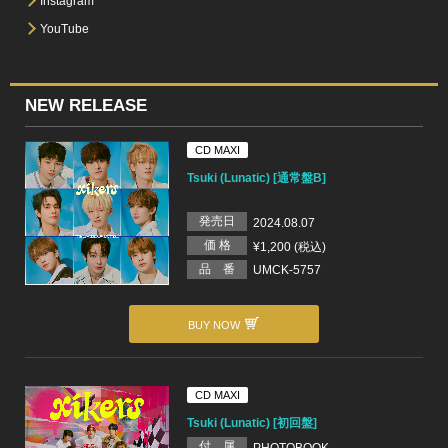
Instagram
YouTube
NEW RELEASE
CD MAXI
Tsuki (Lunatic) [通常盤B]
発売日
2024.08.07
価 格
¥1,200 (税込)
品 番
UMCK-5757
BUY NOW
CD MAXI
Tsuki (Lunatic) [初回盤]
付 属