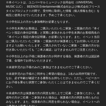
※本イベントは、ユニバーサルミュージック合同会社（UNIVERSAL
MUSIC LLC）、BEENOS Entertainment株式会社および株式会社フリース
タイルプロジェクトの間で、受付時に取得した情報（個人情報を含む）を
相互に使用させていただきます。予めご了承ください。
※小学生以上の方から参加権利が必要となります。
※小学生未満のお客様は、ご購入いただいたご家族・ご親族の方の『本イ
ベント指定の身分証明書』と実際に参加される小学生未満のお客様両名の
『本イベント指定の身分証明書』が必要になります。また、イベント当日
はご購入いただいたご家族・ご親族の方が保護者としてお付添いいただき
ますようお願いいたします。ご購入されていないご家族・ご親族の方がお
付き添いいただいても「ご本人確認」はできませんのでご注意ください。
※小学生以上のお子様に保護者の方が同伴する場合、保護者の方は認証終
了後、会場外でお待ちいただきます。
※未就学児のお子様のみのご参加はできませんのでご了承ください。
※未就学児のお子様のご同伴をご希望の場合は、1名のみ同伴可能です。
なお、必ず年齢が確認できる書類をお持ちください。ただし、ベビーカー
にお子様を乗せた状態でご参加いただくことはできませんのでご了承くだ
さい。
※未成年の方は保護者の方の同意を得た上でご応募・ご参加ください。未
成年の方がご応募・ご参加された場合は、保護者の方の同意を得たものと
みなします。また、保護者の方に同意を得られない場合は、イベントへの