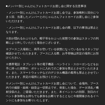
■メンバー別じゃんけんフォトカードお渡し会に関する注意事項
・メンバー別じゃんけんフォトカードお渡し会では、参加権利１回分につ
き１回、当選したメンバーとのじゃんけんフォトカードお渡し会にご参加
いただけます。
・メンバー別じゃんけんフォトカードお渡し会の際、以下の事項は禁止と
なります。
※顔が隠れるかぶりもの、帽子等をかぶった状態での参加はスタッフの判
断により外していただく場合がございます。
※ブースご入場前に、両手が空いている状態になっているかをスタッフが
確認させていただきます。ブースに入る際、お手荷物は所定の場所にお預
けください。
※携帯電話・タブレット等の電子機器・ペンライト・スローガンなどをお
手に持った状態や、ポケットに入れてのご参加を禁止とさせていただきま
す。また、スマートウォッチなどのデジタル機器の着用も禁止とさせてい
ただきます。所定の場所にお預けください。
※メンバー別じゃんけんフォトカードお渡し会について、会場内、ブース
内での撮影・録画・録音は一切禁止です。発覚した場合、データ消去／機
材没収の上、ご退場いただきます。また、本イベントへの別部、別日のイ
ベント参加権をお持ちでも参加をお断りするとともに今後開催されるイベ
ントにも参加をお断りいたします。