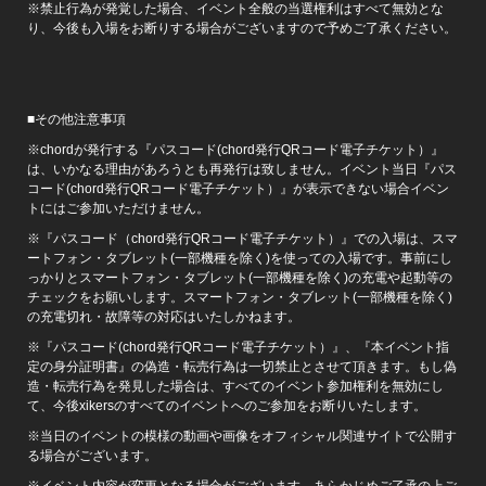
※禁止行為が発覚した場合、イベント全般の当選権利はすべて無効とな
り、今後も入場をお断りする場合がございますので予めご了承ください。
■その他注意事項
※chordが発行する『パスコード(chord発行QRコード電子チケット）』
は、いかなる理由があろうとも再発行は致しません。イベント当日『パス
コード(chord発行QRコード電子チケット）』が表示できない場合イベン
トにはご参加いただけません。
※『パスコード（chord発行QRコード電子チケット）』での入場は、スマ
ートフォン・タブレット(一部機種を除く)を使っての入場です。事前にし
っかりとスマートフォン・タブレット(一部機種を除く)の充電や起動等の
チェックをお願いします。スマートフォン・タブレット(一部機種を除く)
の充電切れ・故障等の対応はいたしかねます。
※『パスコード(chord発行QRコード電子チケット）』、『本イベント指
定の身分証明書』の偽造・転売行為は一切禁止とさせて頂きます。もし偽
造・転売行為を発見した場合は、すべてのイベント参加権利を無効にし
て、今後xikersのすべてのイベントへのご参加をお断りいたします。
※当日のイベントの模様の動画や画像をオフィシャル関連サイトで公開す
る場合がございます。