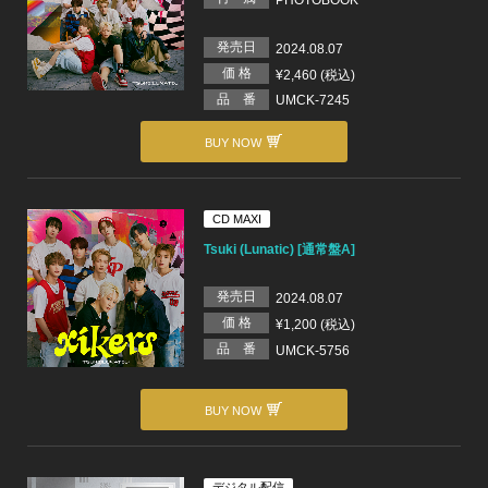
PHOTOBOOK
発売日
2024.08.07
価 格
¥2,460 (税込)
品 番
UMCK-7245
BUY NOW
CD MAXI
Tsuki (Lunatic) [通常盤A]
発売日
2024.08.07
価 格
¥1,200 (税込)
品 番
UMCK-5756
BUY NOW
デジタル配信