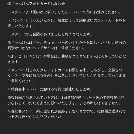
③じゃんけんフォトカードお渡し会
・スタッフより案内がございましたらメンバーの前にお進みください。
・メンバーとじゃんけんをし、勝敗によって絵柄違いのフォトカードをお
渡しいたします。
・スタッフから合図がありましたら終了となります。
※じゃんけんはグー、チョキ、パーのいずれかをお出しください。勝敗の
判別がつかないハンドサインはご遠慮ください。
※あいこ（引き分け）の場合は、勝敗がつくまでじゃんけんをしていただ
きます。
※メンバー別じゃんけんフォトカードお渡し会中、しゃがむ、立膝をつ
く、テーブルに触れる等の行為は禁止とさせていただきます。立ったまま
ご参加ください。
※特典会中メンバーに触れる行為は禁止いたします。
※複数回ご当選されている方は、1回参加が終了したら改めて最後尾に並
びなおしていただくようお願いいたします。まとめ出しはできません。
※各部各メンバー列が途切れ次第終了となりますので、複数回当選されて
いる方は速やかにお並びください。