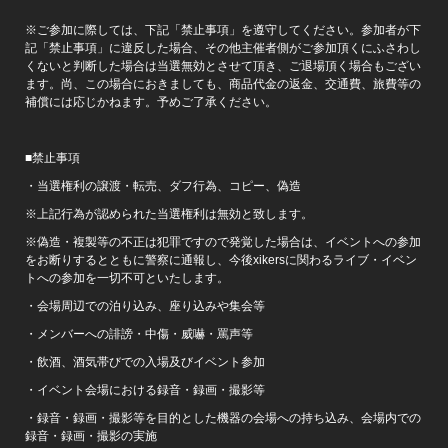
※ご参加に際しては、下記「禁止事項」を遵守してください。参加者が下
記「禁止事項」に違反した場合、その他主催者側がご参加頂くにふさわし
くないと判断した場合は当選無効とさせて頂き、ご退場頂く場合もござい
ます。尚、この場合におきましても、商品代金の返金、交通費、旅費等の
補償には応じかねます。予めご了承ください。
■禁止事項
・当選権利の譲渡・転売、ダフ行為、コピー、偽造
※上記行為が認められた当選権利は無効と致します。
※偽造・複製等の不正は犯罪ですので発覚した場合は、イベントへの参加
をお断りするとともに警察に通報し、今後xikersに関わるライブ・イベン
トへの参加を一切不可といたします。
・会場周辺での泊り込み、座り込みや集会等
・メンバーへの誹謗・中傷・威嚇・罵声等
・飲酒、酒気帯びでの入場及びイベント参加
・イベント会場における録音・録画・撮影等
・録音・録画・撮影等を目的とした機器の会場への持ち込み、会場内での
録音・録画・撮影の実施