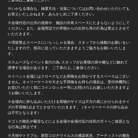
ご参加はご遠慮ください。
※いかなる場合も、抽選方法・当落についてはお問い合わせいただいても
お答えいたしかねます。あらかじめご了承ください。
※会場付近の公共の道路や、施設の共有スペースにたまらないようにして
ください。また、会場周辺での早朝からの出待ち等の行為は禁止とさせて
いただきます。
※滞留禁止スペースにいらっしゃる場合、スタッフから移動のお願いをい
たしますので、指示に従っていただきますようご協力をお願いいたしま
す。
※スムーズなイベント進行の為､スタッフがお客様の肩や腕などに触れて
誘導する場合があります。ご了承の上､ご参加ください。
※イベント会場にはクロークなどお荷物をお預かりするスペースはござい
ません。キャリーケースや大きな手荷物をお持ちの場合は、受付待機列に
お並びいただく前にコインロッカー等にお預けの上お越しいただきますよ
うお願いいたします。
※会場内に持ち込みいただける荷物のサイズは片方の肩にかけられるサイ
ズの手荷物1点までとさせていただきます。（キャリーケースの持ち込み
は不可となります）
※ゴミの散乱や騒音などによる会場や会場付近の住民の方々へご迷惑とな
る行為は禁止です。
※天候やトラブル、新型コロナウイルスの感染状況、アーティストの都合