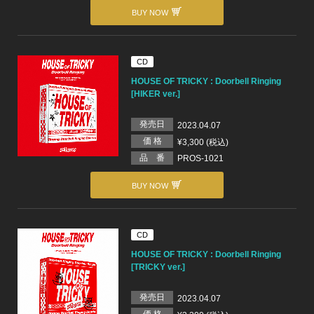
BUY NOW
CD
HOUSE OF TRICKY : Doorbell Ringing
[HIKER ver.]
発売日
2023.04.07
価 格
¥3,300 (税込)
品 番
PROS-1021
BUY NOW
CD
HOUSE OF TRICKY : Doorbell Ringing
[TRICKY ver.]
発売日
2023.04.07