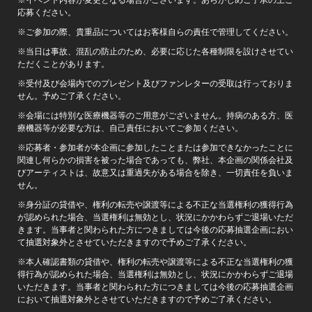
※イベント内容が変更となる場合がございます。あらかじめご了承の上ご
応募ください。
※ご参加の際、貴重品についてはお客様自らの責任で管理してください。
※当日は事故、混乱の防止のため、必要に応じた各種制限を設けさせてい
ただくことがあります。
※受付及び会場内でのプレゼント及びファンレターの受取は行っておりま
せん。予めご了承ください。
※会場には特別な医療機器等のご用意がございません。持病のある方、医
療機器等が必要な方は、自己責任においてご参加ください。
※応募者・参加者が本企画に参加したことまたは参加できなかったことに
関連し何らかの損害を被った場合であっても、弊社、本企画の関係会社及
びアーティストは、故意又は重過失がある場合を除き、一切責任を負いま
せん。
※身分証の貸借や、権利の転売や譲渡等による不正な当選権利の獲得行為
が認められた場合、当選権利は無効とし、状況にかかわらずご退場いただ
きます。当事者と関わられた方につきましては今後の応募抽選企画におい
て抽選対象外とさせていただきますので予めご了承ください。
※本人確認書類の貸借や、権利の転売や譲渡等による不正な当選権利の獲
得行為が認められた場合、当選権利は無効とし、状況にかかわらずご退場
いただきます。当事者と関わられた方につきましては今後の応募抽選企画
において抽選対象外とさせていただきますので予めご了承ください。