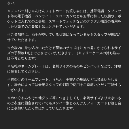
さい。
※メンバー別じゃんけんフォトカードお渡し会には、携帯電話・タブレッ
ト等の電子機器・ペンライト・スローガンなどをお手に持った状態や、ポ
ケットに入れてのご参加、スマートウォッチなどのデジタル機器の着用を
した状態でのご参加も禁止とさせていただきます。
※ご参加時に、両手が空いている状態になっているかをスタッフが確認さ
せていただきます。
※会場内に持ち込みいただける荷物のサイズは片方の肩にかけられるサイ
ズの手荷物1点までとさせていただきます。（キャリーケースの持ち込み
は不可となります）
※名札やネームプレートは、名刺サイズのものをピンバッチなどで、洋服
に装着してください。
※首掛けのネームプレート、うちわ、手書きの用紙などは禁止いたしま
す。場合によっては会場スタッフの判断で使用をご遠慮いただく可能性も
ございます。
※ぬいぐるみやその他グッズ等につきましても、名刺サイズより大きいも
のは衣服に固定されていてもメンバー別じゃんけんフォトカードお渡し会
にご参加いただく際は外していただきます。