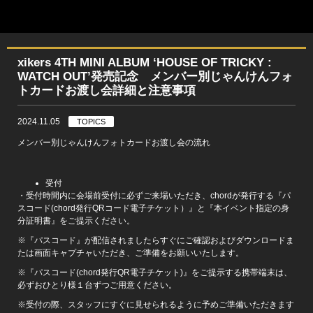
xikers 4TH MINI ALBUM ‘HOUSE OF TRICKY :
WATCH OUT’発売記念 メンバー別じゃんけんフォ
トカードお渡し会詳細と注意事項
2024.11.05
TOPICS
メンバー別じゃんけんフォトカードお渡し会の流れ
受付
・受付時間内に会場前受付に必ずご来場いただき、chordが発行する『パ
スコード(chord発行QRコード電子チケット）』と『本イベント指定の身
分証明書』をご提示ください。
※『パスコード』が配信されましたらすぐにご確認およびダウンロードま
たは画面キャプチャいただき、ご準備をお願いいたします。
※『パスコード(chord発行QR電子チケット)』をご提示する携帯端末は、
必ずおひとり様１台ずつご用意ください。
※受付の際、スタッフにすぐに見せられるように予めご準備いただきます