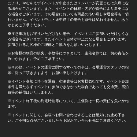
により、やむをえずイベントが中止またはメンバーが変更または欠席にな
る場合がございます。また、イベントの日程・内容が都合により変更にな
る場合がございます。その場合においても商品の払い戻しや返金等も一切
行いません。イベント中止・途中終了の場合も条件は変わりません。あら
かじめご了承ください。
※注意事項をお守りいただけない場合、イベントにご参加いただけなくな
る場合もございます。またイベント自体が中止になる場合もございます。
参加されるお客様のご理解とご協力をお願いいたします。
※お客様の物品の損失、事故等につきまして、主催者側では一切の責任を
負いかねます。予めご了承下さい。
※その他、イベントの運営に関するすべての事は、会場運営スタッフの指
示に従って頂きますよう、お願い申し上げます。
※イベント参加に伴う交通費、宿泊費等はお客様負担です。イベント参加
条件を満たさずイベントに参加できなかった場合であっても交通費、宿泊
費等の補償はいたしません。
※イベント終了後の終電時刻等について、主催側は一切の責任を負いかね
ます。
※イベントに関して、会場へお問い合わせすることは絶対にお止め下さ
い。ご不明な点がございましたら下記お問い合わせ先にご連絡ください。