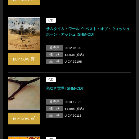
CD
サムタイム・ワールド~ベスト・オブ・ウィッシュ
ボーン・アッシュ [SHM-CD]
発売日
2012.06.20
価 格
¥3,038 (税込)
BUY NOW
品 番
UICY-25198
CD
光なき世界 [SHM-CD]
発売日
2010.12.22
価 格
¥1,885 (税込)
品 番
UICY-20113
BUY NOW