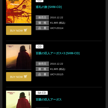
CD
巡礼の旅 [SHM-CD]
発売日
2010.12.22
価 格
¥1,885 (税込)
品 番
UICY-20114
BUY NOW
CD
百眼の巨人アーガス+3 [SHM-CD]
発売日
2010.12.22
価 格
¥1,885 (税込)
品 番
UICY-20115
BUY NOW
SA-CD
百眼の巨人アーガス