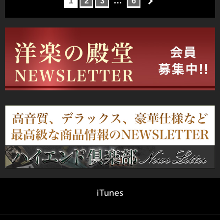
…
1
2
3
6