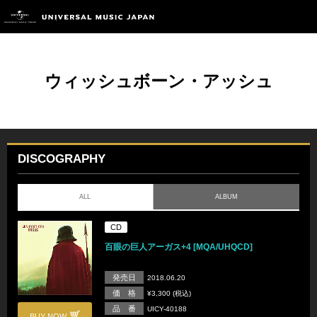
ウィッシュボーン・アッシュ
DISCOGRAPHY
ALL
ALBUM
CD
百眼の巨人アーガス+4 [MQA/UHQCD]
発売日
2018.06.20
価 格
¥3,300 (税込)
品 番
UICY-40188
BUY NOW