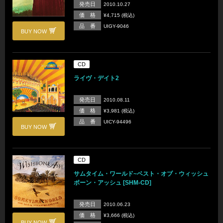
発売日
2010.10.27
価 格
¥4,715 (税込)
品 番
UIGY-9046
BUY NOW
CD
ライヴ・デイト2
発売日
2010.08.11
価 格
¥3,981 (税込)
品 番
UICY-94496
BUY NOW
CD
サムタイム・ワールド~ベスト・オブ・ウィッシュ
ボーン・アッシュ [SHM-CD]
発売日
2010.06.23
価 格
¥3,666 (税込)
BUY NOW