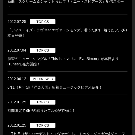
新曲「スクリーム＆シャウト feat.ブリトニー・スピアーズ」配信スター
ト！
2012.07.25
TOPICS
「ディス・イズ・ラヴ feat.エヴァ・シモンズ」着うた(R)、着うたフル(R)
本日発売！
2012.07.04
TOPICS
待望のニュー・シングル「This Is Love feat. Eva Simon」が本日より
iTunesで発売開始！
2012.06.12
MEDIA - WEB
6/11（月）tvk『洋楽天国』新着ミュージックビデオ紹介！
2012.01.25
TOPICS
期間限定でBEPの着うたフル®が半額に！
2012.01.25
TOPICS
「T.H.E.（ザ・ハーデスト・エヴァー）feat. ミック・ジャガー&ジェニフ