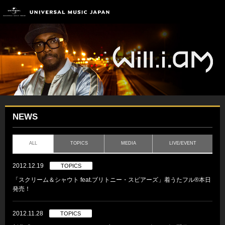
NEWS
ALL
TOPICS
MEDIA
LIVE/EVENT
2012.12.19
TOPICS
「スクリーム＆シャウト feat.ブリトニー・スピアーズ」着うたフル®本日
発売！
2012.11.28
TOPICS