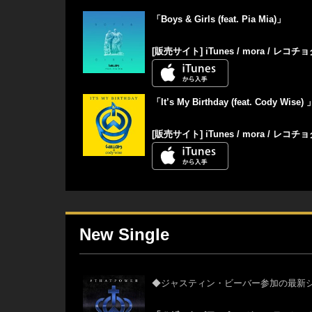
「
Boys & Girls (feat. Pia Mia)
」
[販売サイト]
iTunes
/
mora
/
レコチョ
「It’s My Birthday (feat. Cody Wise) 
[販売サイト]
iTunes
/
mora
/
レコチョ
New Single
◆
ジャスティン・ビーバー参加の最新