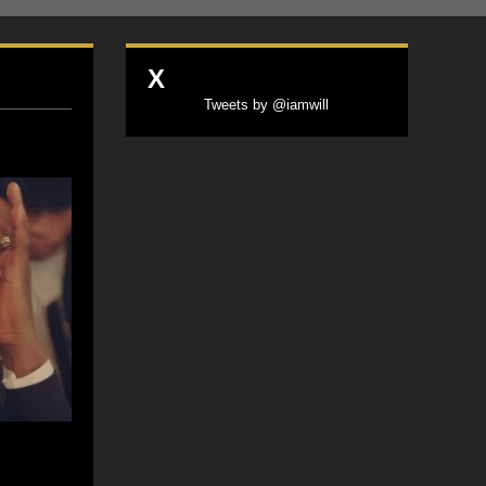
X
Tweets by @iamwill