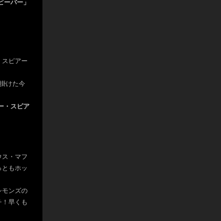
・ビーバー」
・スピアー
手掛けた今
！
ニー・スピア
ウス・マフ
っともホッ
シモンズの
チ！早くも