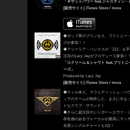
「＃
ザットパワー feat.ジャスティン
[販売サイト]
iTunes Store
/
mora
◆ポップ界のプリンセス、ブリトニー
ズが参加！！
◆
アジーリア・バンクスの「212」を
注目のLazy Jayがプロデュース参加！
「スクリーム＆シャウト feat.ブリト
ーズ」
Produced by Lazy Jay
[販売サイト]
iTunes Store
/
mora
◆
ウィル本人、スウェディッシュ・ハ
ィアのチームが制作した、まさに今も
トなクラブ・サウンド！
◆
さらに超注目のシンガー＝エヴァ・
存在感のあるヴォーカルが最高にマッ
全英シングルチャートも1位！