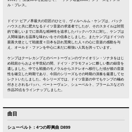
ル・プレス。
ドイツ･ピアノ界最大の巨匠のひとり、ヴィルヘルム・ケンプは、バック
ハウスと共に肥大なるドイツ音楽の求道者でしたが、そのスタイルは対照
的で厳しいまでに崇高な精神性を追求したバックハウスに対し、ケンプは
人間味溢れる温厚な味わいをその信条としました。またケンプはドイツの
親善大使として戦後度々日本を訪れ荒廃した人々の心に音楽の感動を与
え、オールド・ファンを中心に未だに根強い人気を誇っています。
ケンプはクーレカンプとのベートーヴェンのヴァイオリン・ソナタをはじ
め戦前からおよそ半世紀の間、ドイツ・グラモフォンに夥しい数の録音を
遺しました。中でも戦後のモノラルからステレオへ移行した頃が彼の音楽
性を確立した時期であり、今回のシリーズもその時期の演奏を厳選してセ
レクトいたしました。今シリーズでは、ドイツ音楽の中でもケンプの極め
付きとされるバッハ、ベートーヴェン、シューベルト、ブラームスなどの
作品20点をラインナップしました。
曲目
シューベルト：4つの即興曲 D899