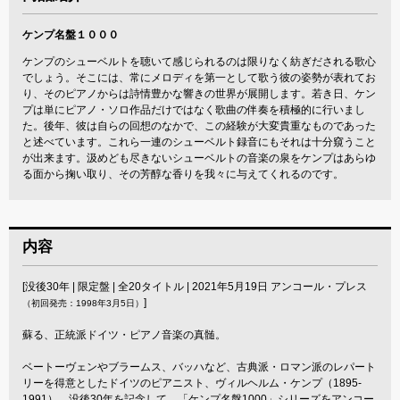
ケンプ名盤１０００
ケンプのシューベルトを聴いて感じられるのは限りなく紡ぎだされる歌心
でしょう。そこには、常にメロディを第一として歌う彼の姿勢が表れてお
り、そのピアノからは詩情豊かな響きの世界が展開します。若き日、ケン
プは単にピアノ・ソロ作品だけではなく歌曲の伴奏を積極的に行いまし
た。後年、彼は自らの回想のなかで、この経験が大変貴重なものであった
と述べています。これら一連のシューベルト録音にもそれは十分窺うこと
が出来ます。汲めども尽きないシューベルトの音楽の泉をケンプはあらゆ
る面から掬い取り、その芳醇な香りを我々に与えてくれるのです。
内容
[没後30年 | 限定盤 | 全20タイトル | 2021年5月19日 アンコール・プレス
]
（初回発売：1998年3月5日）
蘇る、正統派ドイツ・ピアノ音楽の真髄。
ベートーヴェンやブラームス、バッハなど、古典派・ロマン派のレパート
リーを得意としたドイツのピアニスト、ヴィルヘルム・ケンプ（1895-
1991）。没後30年を記念して、「ケンプ名盤1000」シリーズをアンコー