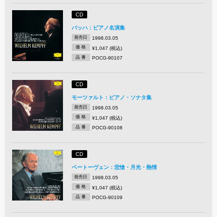
CD
バッハ：ピアノ名演集
発売日
1998.03.05
価 格
¥1,047 (税込)
品 番
POCG-90107
CD
モーツァルト：ピアノ・ソナタ集
発売日
1998.03.05
価 格
¥1,047 (税込)
品 番
POCG-90108
CD
ベートーヴェン：悲愴・月光・熱情
発売日
1998.03.05
価 格
¥1,047 (税込)
品 番
POCG-90109