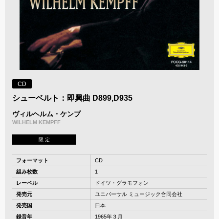
CD
シューベルト：即興曲 D899,D935
ヴィルヘルム・ケンプ
WILHELM KEMPFF
限 定
フォーマット
CD
組み枚数
1
レーベル
ドイツ・グラモフォン
発売元
ユニバーサル ミュージック合同会社
発売国
日本
録音年
1965年３月