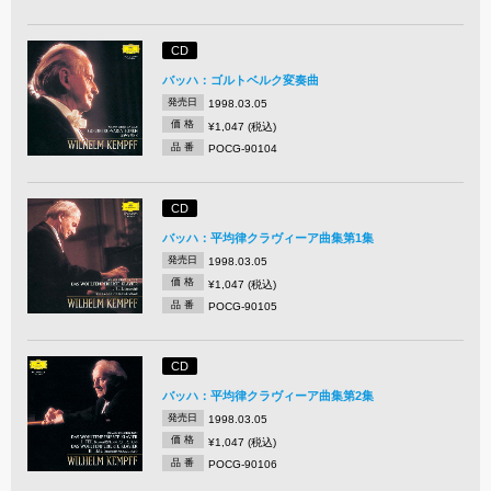
CD
バッハ：ゴルトベルク変奏曲
発売日
1998.03.05
価 格
¥1,047 (税込)
品 番
POCG-90104
CD
バッハ：平均律クラヴィーア曲集第1集
発売日
1998.03.05
価 格
¥1,047 (税込)
品 番
POCG-90105
CD
バッハ：平均律クラヴィーア曲集第2集
発売日
1998.03.05
価 格
¥1,047 (税込)
品 番
POCG-90106