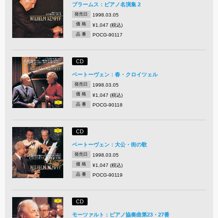
ブラームス：ピアノ名演集 2
発売日
1998.03.05
価 格
¥1,047 (税込)
品 番
POCG-90117
CD
ベートーヴェン：春・クロイツェル
発売日
1998.03.05
価 格
¥1,047 (税込)
品 番
POCG-90118
CD
ベートーヴェン：大公・街の歌
発売日
1998.03.05
価 格
¥1,047 (税込)
品 番
POCG-90119
CD
モーツァルト：ピアノ協奏曲第23・27番