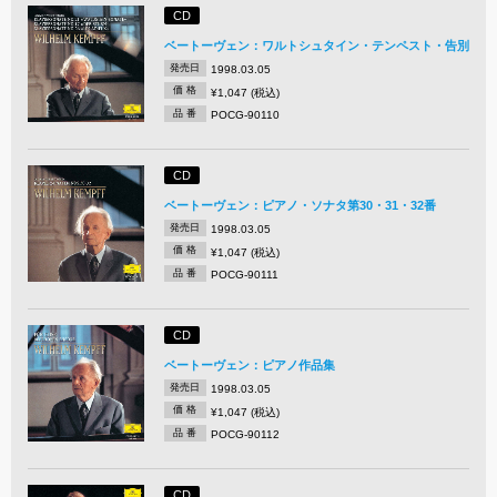
CD
ベートーヴェン：ワルトシュタイン・テンペスト・告別
発売日
1998.03.05
価 格
¥1,047 (税込)
品 番
POCG-90110
CD
ベートーヴェン：ピアノ・ソナタ第30・31・32番
発売日
1998.03.05
価 格
¥1,047 (税込)
品 番
POCG-90111
CD
ベートーヴェン：ピアノ作品集
発売日
1998.03.05
価 格
¥1,047 (税込)
品 番
POCG-90112
CD