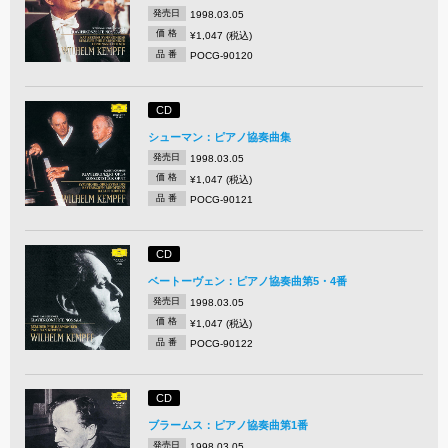
発売日
1998.03.05
価 格
¥1,047 (税込)
品 番
POCG-90120
CD
シューマン：ピアノ協奏曲集
発売日
1998.03.05
価 格
¥1,047 (税込)
品 番
POCG-90121
CD
ベートーヴェン：ピアノ協奏曲第5・4番
発売日
1998.03.05
価 格
¥1,047 (税込)
品 番
POCG-90122
CD
ブラームス：ピアノ協奏曲第1番
発売日
1998.03.05