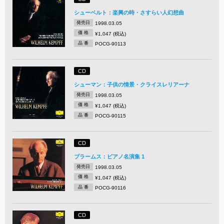
シューベルト：楽興の時・さすらい人幻想曲
発売日
1998.03.05
価 格
¥1,047 (税込)
品 番
POCG-90113
CD
シューマン：子供の情景・クライスレリアーナ
発売日
1998.03.05
価 格
¥1,047 (税込)
品 番
POCG-90115
CD
ブラームス：ピアノ名演集 1
発売日
1998.03.05
価 格
¥1,047 (税込)
品 番
POCG-90116
CD