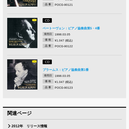
品 番
POCG-90121
CD
ベートーヴェン：ピアノ協奏曲第5・4番
発売日
1998.03.05
価 格
¥1,047 (税込)
品 番
POCG-90122
CD
ブラームス：ピアノ協奏曲第1番
発売日
1998.03.05
価 格
¥1,047 (税込)
品 番
POCG-90123
関連ページ
2012年 リリース情報