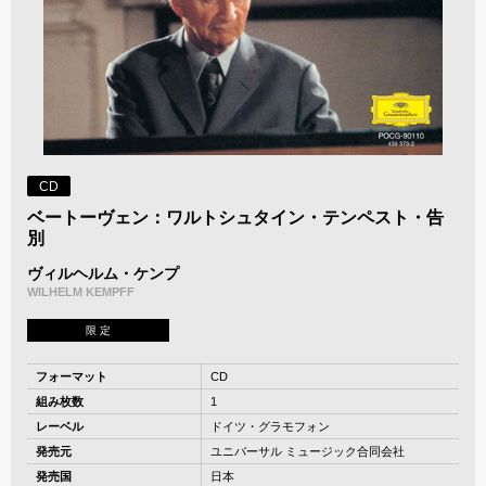
CD
ベートーヴェン：ワルトシュタイン・テンペスト・告
別
ヴィルヘルム・ケンプ
WILHELM KEMPFF
限 定
フォーマット
CD
組み枚数
1
レーベル
ドイツ・グラモフォン
発売元
ユニバーサル ミュージック合同会社
発売国
日本