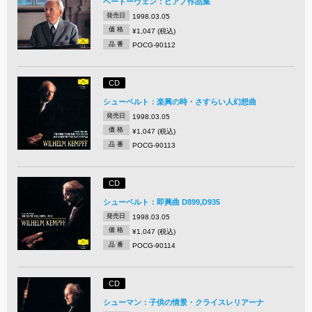
ベートーヴェン：ピアノ作品集
発売日
1998.03.05
価 格
¥1,047 (税込)
品 番
POCG-90112
CD
シューベルト：楽興の時・さすらい人幻想曲
発売日
1998.03.05
価 格
¥1,047 (税込)
品 番
POCG-90113
CD
シューベルト：即興曲 D899,D935
発売日
1998.03.05
価 格
¥1,047 (税込)
品 番
POCG-90114
CD
シューマン：子供の情景・クライスレリアーナ