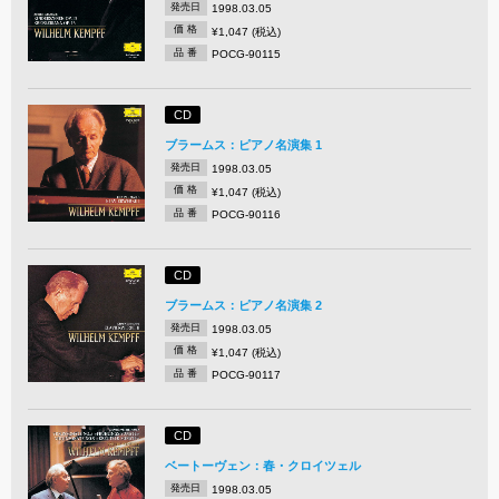
発売日
1998.03.05
価 格
¥1,047 (税込)
品 番
POCG-90115
CD
ブラームス：ピアノ名演集 1
発売日
1998.03.05
価 格
¥1,047 (税込)
品 番
POCG-90116
CD
ブラームス：ピアノ名演集 2
発売日
1998.03.05
価 格
¥1,047 (税込)
品 番
POCG-90117
CD
ベートーヴェン：春・クロイツェル
発売日
1998.03.05