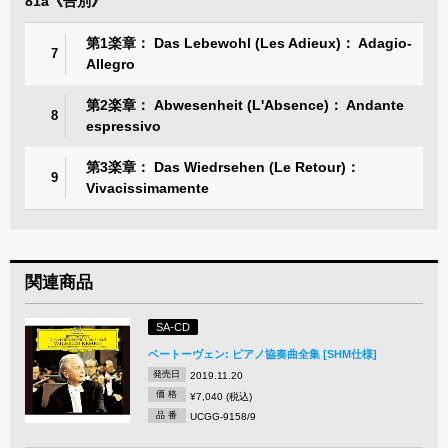
81a《告別》
第1楽章： Das Lebewohl (Les Adieux)： Adagio-
7
Allegro
第2楽章： Abwesenheit (L'Absence)： Andante
8
espressivo
第3楽章： Das Wiedrsehen (Le Retour)：
9
Vivacissimamente
関連商品
SA-CD
ベートーヴェン: ピアノ協奏曲全集 [SHM仕様]
発売日
2019.11.20
価 格
¥7,040 (税込)
品 番
UCGG-9158/9