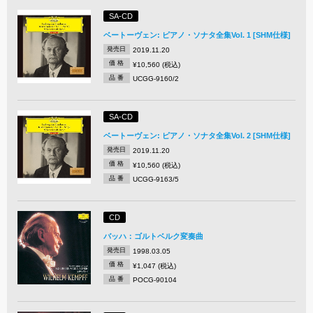
SA-CD
ベートーヴェン: ピアノ・ソナタ全集Vol. 1 [SHM仕様]
発売日
2019.11.20
価 格
¥10,560 (税込)
品 番
UCGG-9160/2
SA-CD
ベートーヴェン: ピアノ・ソナタ全集Vol. 2 [SHM仕様]
発売日
2019.11.20
価 格
¥10,560 (税込)
品 番
UCGG-9163/5
CD
バッハ：ゴルトベルク変奏曲
発売日
1998.03.05
価 格
¥1,047 (税込)
品 番
POCG-90104