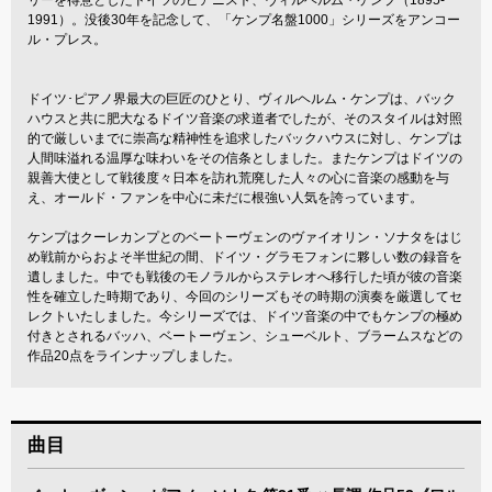
1991）。没後30年を記念して、「ケンプ名盤1000」シリーズをアンコー
ル・プレス。
ドイツ･ピアノ界最大の巨匠のひとり、ヴィルヘルム・ケンプは、バック
ハウスと共に肥大なるドイツ音楽の求道者でしたが、そのスタイルは対照
的で厳しいまでに崇高な精神性を追求したバックハウスに対し、ケンプは
人間味溢れる温厚な味わいをその信条としました。またケンプはドイツの
親善大使として戦後度々日本を訪れ荒廃した人々の心に音楽の感動を与
え、オールド・ファンを中心に未だに根強い人気を誇っています。
ケンプはクーレカンプとのベートーヴェンのヴァイオリン・ソナタをはじ
め戦前からおよそ半世紀の間、ドイツ・グラモフォンに夥しい数の録音を
遺しました。中でも戦後のモノラルからステレオへ移行した頃が彼の音楽
性を確立した時期であり、今回のシリーズもその時期の演奏を厳選してセ
レクトいたしました。今シリーズでは、ドイツ音楽の中でもケンプの極め
付きとされるバッハ、ベートーヴェン、シューベルト、ブラームスなどの
作品20点をラインナップしました。
曲目