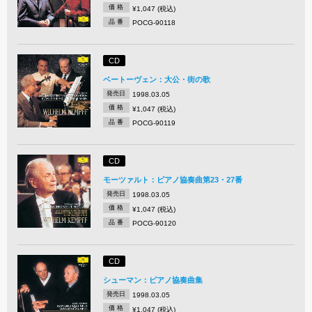
価 格
¥1,047 (税込)
品 番
POCG-90118
CD
ベートーヴェン：大公・街の歌
発売日
1998.03.05
価 格
¥1,047 (税込)
品 番
POCG-90119
CD
モーツァルト：ピアノ協奏曲第23・27番
発売日
1998.03.05
価 格
¥1,047 (税込)
品 番
POCG-90120
CD
シューマン：ピアノ協奏曲集
発売日
1998.03.05
価 格
¥1,047 (税込)