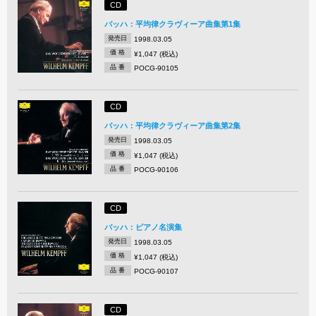
CD
バッハ：平均律クラヴィーア曲集第1集
発売日
1998.03.05
価 格
¥1,047 (税込)
品 番
POCG-90105
CD
バッハ：平均律クラヴィーア曲集第2集
発売日
1998.03.05
価 格
¥1,047 (税込)
品 番
POCG-90106
CD
バッハ：ピアノ名演集
発売日
1998.03.05
価 格
¥1,047 (税込)
品 番
POCG-90107
CD