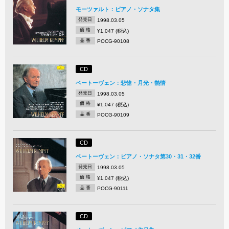
モーツァルト：ピアノ・ソナタ集
発売日
1998.03.05
価 格
¥1,047 (税込)
品 番
POCG-90108
CD
ベートーヴェン：悲愴・月光・熱情
発売日
1998.03.05
価 格
¥1,047 (税込)
品 番
POCG-90109
CD
ベートーヴェン：ピアノ・ソナタ第30・31・32番
発売日
1998.03.05
価 格
¥1,047 (税込)
品 番
POCG-90111
CD