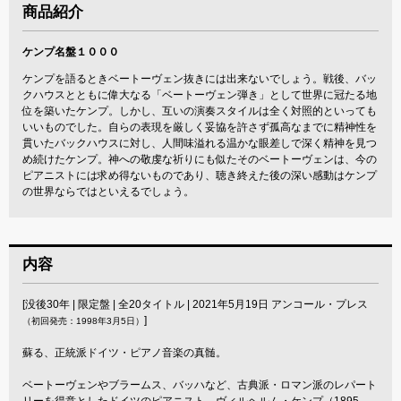
商品紹介
ケンプ名盤１０００
ケンプを語るときベートーヴェン抜きには出来ないでしょう。戦後、バッ
クハウスとともに偉大なる「ベートーヴェン弾き」として世界に冠たる地
位を築いたケンプ。しかし、互いの演奏スタイルは全く対照的といっても
いいものでした。自らの表現を厳しく妥協を許さず孤高なまでに精神性を
貫いたバックハウスに対し、人間味溢れる温かな眼差しで深く精神を見つ
め続けたケンプ。神への敬虔な祈りにも似たそのベートーヴェンは、今の
ピアニストには求め得ないものであり、聴き終えた後の深い感動はケンプ
の世界ならではといえるでしょう。
内容
[没後30年 | 限定盤 | 全20タイトル | 2021年5月19日 アンコール・プレス
]
（初回発売：1998年3月5日）
蘇る、正統派ドイツ・ピアノ音楽の真髄。
ベートーヴェンやブラームス、バッハなど、古典派・ロマン派のレパート
リーを得意としたドイツのピアニスト、ヴィルヘルム・ケンプ（1895-