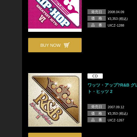
発売日
2008.04.09
価 格
¥3,353 (税込)
品 番
UICZ-1288
BUY NOW
CD
ワッツ・アップ?R&B グ
ト・ヒッツ 2
発売日
2007.09.12
価 格
¥3,353 (税込)
品 番
UICZ-1267