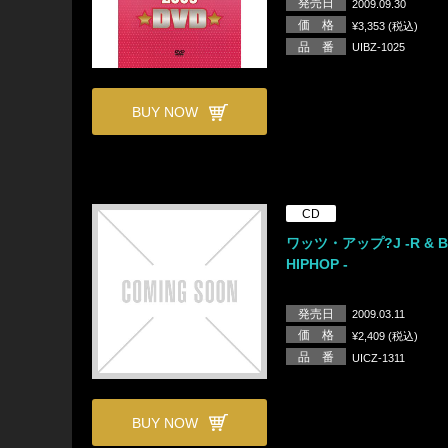
発売日
2009.09.30
価 格
¥3,353 (税込)
品 番
UIBZ-1025
BUY NOW
CD
ワッツ・アップ?J -R & B 
HIPHOP -
発売日
2009.03.11
価 格
¥2,409 (税込)
品 番
UICZ-1311
BUY NOW