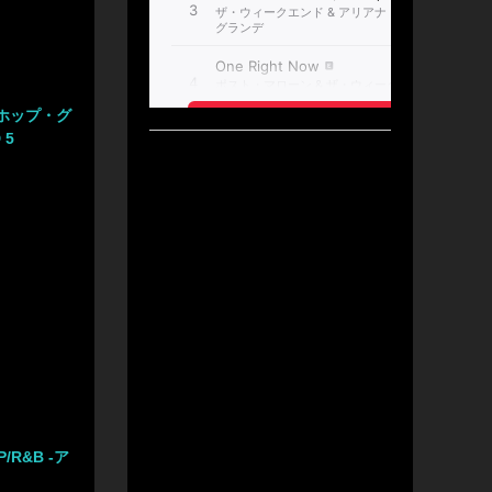
ホップ・グ
 5
/R&B -ア