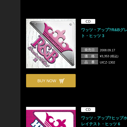
CD
ワッツ・アップ?R&Bグ
ト・ヒッツ 3
発売日
2008.09.17
価 格
¥3,353 (税込)
品 番
UICZ-1302
BUY NOW
CD
ワッツ・アップ?ヒップ
レイテスト・ヒッツ 6