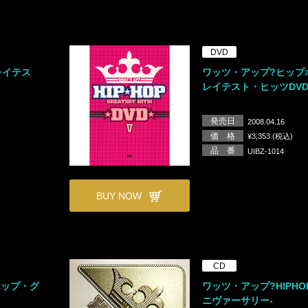
DVD
レイテス
ワッツ・アップ?ヒップ
レイテスト・ヒッツDVD
発売日
2008.04.16
価 格
¥3,353 (税込)
品 番
UIBZ-1014
BUY NOW
CD
ホップ・グ
ワッツ・アップ?HIPHOP
ニヴァーサリー-