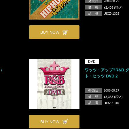
発売日
2009.08.29
価 格
¥2,409 (税込)
品 番
UICZ-1325
BUY NOW
DVD
/
ワッツ・アップ?R&B 
ト・ヒッツ DVD 2
発売日
2008.09.17
価 格
¥3,353 (税込)
品 番
UIBZ-1016
BUY NOW