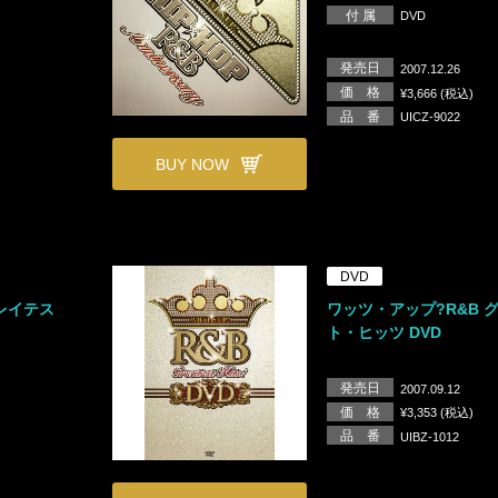
付 属
DVD
発売日
2007.12.26
価 格
¥3,666 (税込)
品 番
UICZ-9022
BUY NOW
DVD
レイテス
ワッツ・アップ?R&B 
ト・ヒッツ DVD
発売日
2007.09.12
価 格
¥3,353 (税込)
品 番
UIBZ-1012