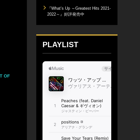
『What’s Up ～Greatest Hits 2021-
2022～』好評発売中
PLAYLIST
T OF