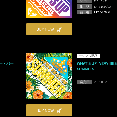
発売日
2018.12.26
価 格
¥3,300 (税込)
品 番
UICZ-1700/1
BUY NOW
デジタル配信
ー・パー
WHAT'S UP -VERY BES
SUMMER-
発売日
2018.06.20
BUY NOW