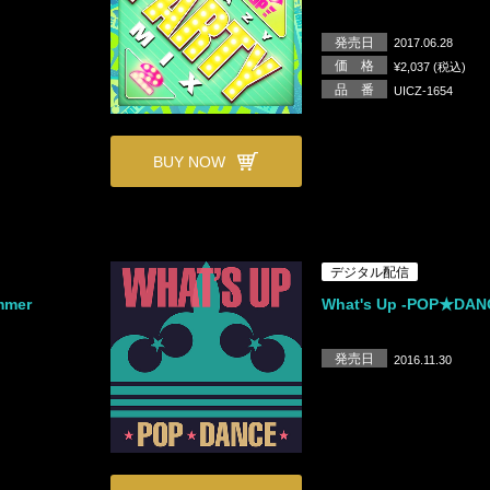
発売日
2017.06.28
価 格
¥2,037 (税込)
品 番
UICZ-1654
BUY NOW
デジタル配信
mmer
What's Up -POP★DAN
発売日
2016.11.30