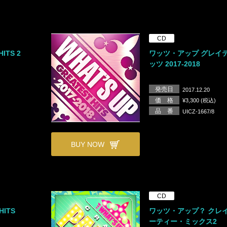
CD
ITS 2
ワッツ・アップ グレイ
ッツ 2017-2018
発売日
2017.12.20
価 格
¥3,300 (税込)
品 番
UICZ-1667/8
BUY NOW
CD
HITS
ワッツ・アップ？ クレ
ーティー・ミックス2