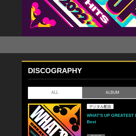
DISCOGRAPHY
ALL
ALBUM
デジタル配信
WHAT'S UP GREATEST H
Best