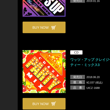
発売日
2019.01.16
BUY NOW
CD
ワッツ・アップ クレイジ
ティー・ミックス3
発売日
2018.06.20
価 格
¥2,037 (税込)
品 番
UICZ-1688
BUY NOW