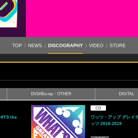
TOP
NEWS
DISCOGRAPHY
VIDEO
STORE
DVD/Blu-ray・OTHER
DIGITAL
CD
ITS the
ワッツ・アップ グレイ
ッツ 2018-2019