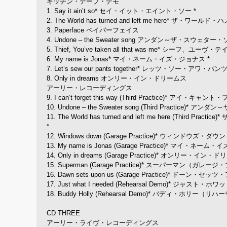
キッチン・テープ・デモ
1. Say it ain’t so* セイ・イット・エイント・ソー *
2. The World has turned and left me here*
3. Paperface ペイパーフェイス
4. Undone – the Sweater song アンダン～ザ・スウェター
5. Thief, You’ve taken all that was me* シー
6. My name is Jonas* マイ・ネーム・イズ・ジョナス *
7. Let’s sew our pants together* レッツ・ソー・アワ・
8. Only in dreams オンリー・イン・ドリームス
アーリー・レコーディングス
9. I can’t forget this way (Third Practic
10. Undone – the Sweater song (Third Pract
11. The World has turned and left me here
*
12. Windows down (Garage Practice)* ウィンド
13. My name is Jonas (Garage Practice)* 
14. Only in dreams (Garage Practice)* オンリ
15. Superman (Garage Practice)* スーパーマン（ガレ
16. Dawn sets upon us (Garage Practice)*
17. Just what I needed (Rehearsal Demo)*
18. Buddy Holly (Rehearsal Demo)* バディ・ホリー（
CD THREE
アーリー・ライヴ・レコーディングス