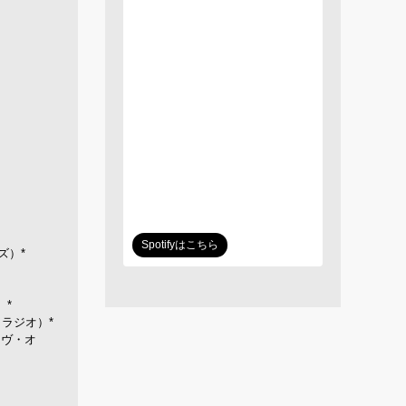
Spotifyはこちら
ンズ）*
）*
ン・ラジオ）*
ライヴ・オ