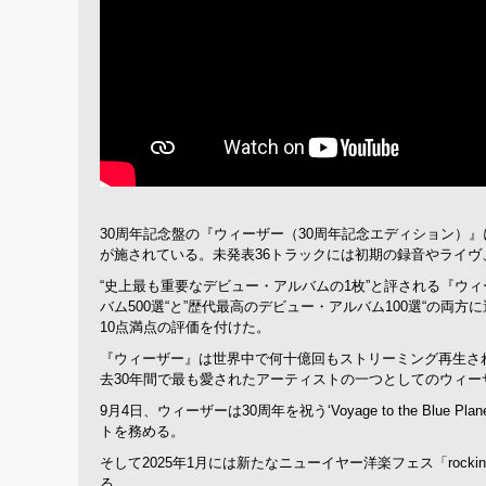
30周年記念盤の『ウィーザー（30周年記念エディション）
が施されている。未発表36トラックには初期の録音やライヴ
“史上最も重要なデビュー・アルバムの1枚”と評される『ウィ
バム500選“と”歴代最高のデビュー・アルバム100選“の両方
10点満点の評価を付けた。
『ウィーザー』は世界中で何十億回もストリーミング再生さ
去30年間で最も愛されたアーティストの一つとしてのウィ
9月4日、ウィーザーは30周年を祝う‘Voyage to the Bl
トを務める。
そして2025年1月には新たなニューイヤー洋楽フェス「rock
る。