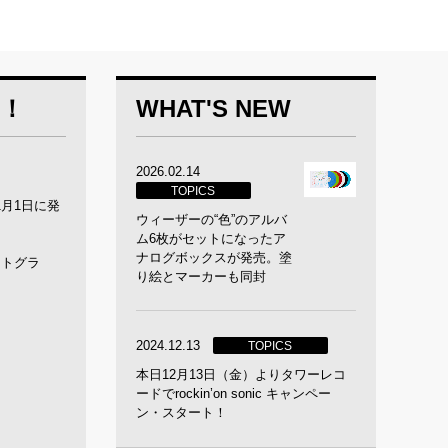
定！
WHAT'S NEW
2026.02.14
TOPICS
月1日に発
ウィーザーの“色”のアルバ
ム6枚がセットになったア
ナログボックスが発売。塗
リトグラ
り絵とマーカーも同封
2024.12.13
TOPICS
本日12月13日（金）よりタワーレコ
ードでrockin’on sonic キャンペー
ン・スタート！