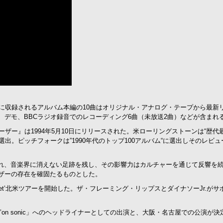
』に収録されるアルバム本編の10曲はオリジナル・アナログ・テープから最新
、デモ、BBCラジオ録音でのレコーディング6曲（未放送2曲）などが含まれ
ーザー』は1994年5月10日にリリースされた。米ローリングストーンは“歴代
に選出。ピッチフォークは”1990年代のトップ100アルバム“に選出しそのレビ
れ、音楽界に消えない足跡を残し、その影響力はカルチャーを通じて反響を
ーザーの存在を確固たるものとした。
ue Planet’北米ツアーを開始した。ザ・フレーミング・リップスとダイナソーJr.が
in’on sonic」へのヘッドライナーとしての出演と、大阪・名古屋での公演が