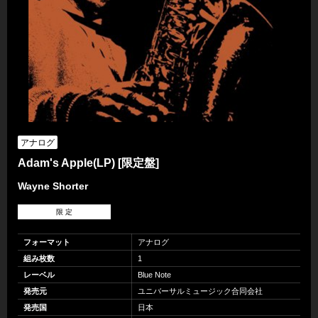
アナログ
Adam's Apple(LP) [限定盤]
Wayne Shorter
限 定
フォーマット
アナログ
組み枚数
1
レーベル
Blue Note
発売元
ユニバーサルミュージック合同会社
発売国
日本