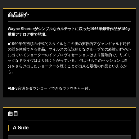
商品紹介
Wayne Shorterがシンプルなカルテットに戻った1966年録音作品が180g
重量アナログ盤で登場。
■1960年代初頭の様式的スタイルとこの後の実験的アヴァンギャルド時代
の間を体感できる作品。マイルスの伝説的ｂなグループでの経験が鮮やか
に出ていてショーターのインプロヴィセーションはより冒険的で、リズミ
ックなドライヴはより鋭くとがっている。 何よりもこのセッションは自
分をさらけ出したショーターを聴くことが出来る最後の作品といえるか
も。
■MP3音源をダウンロードできるヴァウチャー付。
曲目
A Side