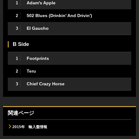
Adam's Apple
1
502 Blues (Drinkin' And Drivin')
2
El Gaucho
3
B Side
Footprints
1
Teru
2
Chief Crazy Horse
3
関連ページ
2015年 輸入盤情報