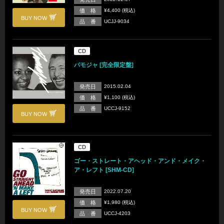
価 格
¥4,400 (税込)
BUY NOW
品 番
UCJJ-9034
CD
パモジャ [完全限定盤]
発売日
2015.02.04
価 格
¥1,100 (税込)
品 番
UCCJ-9152
BUY NOW
CD
ゴー・ストレート・アヘッド・アンド・メイク・
ア・レフト [SHM-CD]
発売日
2022.07.20
価 格
¥1,980 (税込)
BUY NOW
品 番
UCCJ-4203