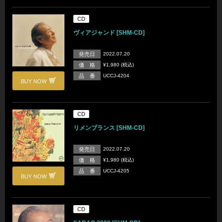
CD
ヴィアジャンド [SHM-CD]
発売日
2022.07.20
価 格
¥1,980 (税込)
品 番
UCCJ-4204
BUY NOW
CD
リメンブランス [SHM-CD]
発売日
2022.07.20
価 格
¥1,980 (税込)
品 番
UCCJ-4205
BUY NOW
CD