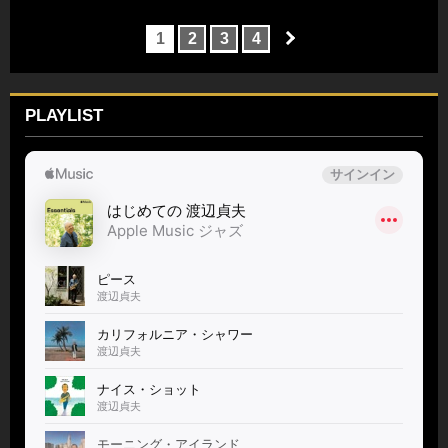
1
2
3
4
PLAYLIST