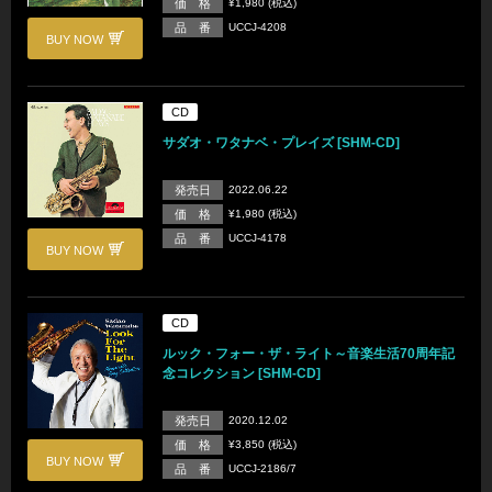
価 格
¥1,980 (税込)
品 番
UCCJ-4208
BUY NOW
CD
サダオ・ワタナベ・プレイズ [SHM-CD]
発売日
2022.06.22
価 格
¥1,980 (税込)
品 番
UCCJ-4178
BUY NOW
CD
ルック・フォー・ザ・ライト～音楽生活70周年記
念コレクション [SHM-CD]
発売日
2020.12.02
価 格
¥3,850 (税込)
BUY NOW
品 番
UCCJ-2186/7