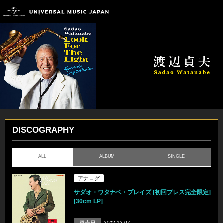
DISCOGRAPHY
ALL
ALBUM
SINGLE
アナログ
サダオ・ワタナベ・プレイズ [初回プレス完全限定]
[30cm LP]
発売日
2022.12.07