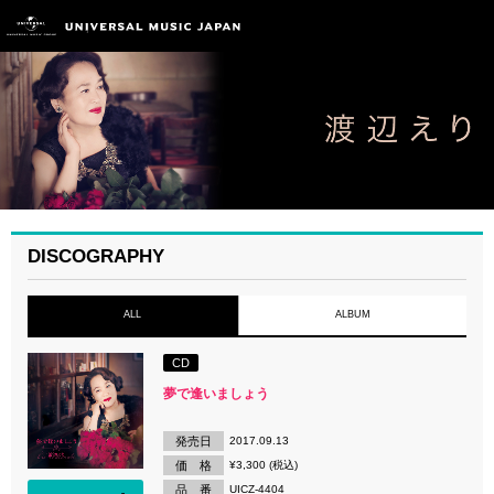
DISCOGRAPHY
ALL
ALBUM
CD
夢で逢いましょう
発売日
2017.09.13
価 格
¥3,300 (税込)
品 番
UICZ-4404