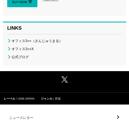
BUY NOW
LINKS
オフィス3○○（さんじゅうまる）
オフィス3○○X
公式ブログ
レーベル
USM JAPAN
ジャンル
邦楽
ニュースレター