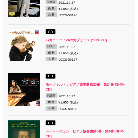
発売日
2021.10.27
価 格
¥1,650 (税込)
品 番
UCCS-50126
CD
パガニーニ：24のカプリース [SHM-CD]
発売日
2021.10.27
価 格
¥1,650 (税込)
品 番
UCCS-50127
CD
モーツァルト：ピアノ協奏曲第23番・第24番 [SHM-
CD]
発売日
2021.10.27
価 格
¥1,650 (税込)
品 番
UCCS-50128
CD
ベートーヴェン：ピアノ協奏曲第3番・第4番 [SHM-
CD]