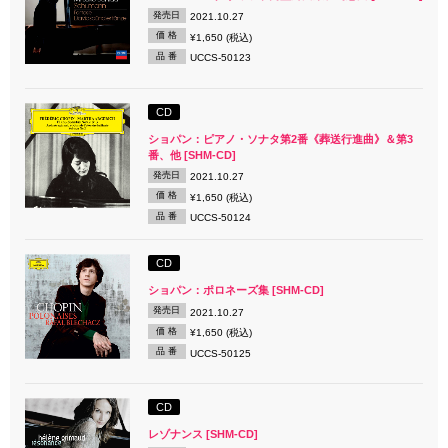
発売日
2021.10.27
価 格
¥1,650 (税込)
品 番
UCCS-50123
CD
ショパン：ピアノ・ソナタ第2番《葬送行進曲》＆第3
番、他 [SHM-CD]
発売日
2021.10.27
価 格
¥1,650 (税込)
品 番
UCCS-50124
CD
ショパン：ポロネーズ集 [SHM-CD]
発売日
2021.10.27
価 格
¥1,650 (税込)
品 番
UCCS-50125
CD
レゾナンス [SHM-CD]