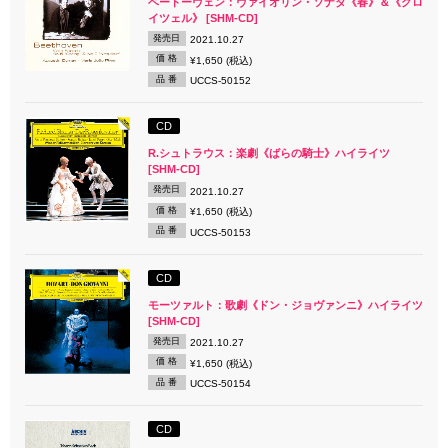
ベートーヴェン：ヴァイオリン・ソナタ《春》＆《クロ
イツェル》 [SHM-CD]
発売日
2021.10.27
価 格
¥1,650 (税込)
品 番
UCCS-50152
CD
R.シュトラウス：楽劇《ばらの騎士》ハイライツ
[SHM-CD]
発売日
2021.10.27
価 格
¥1,650 (税込)
品 番
UCCS-50153
CD
モーツァルト：歌劇《ドン・ジョヴァンニ》ハイライツ
[SHM-CD]
発売日
2021.10.27
価 格
¥1,650 (税込)
品 番
UCCS-50154
CD