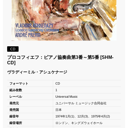
CD
プロコフィエフ：ピアノ協奏曲第3番～第5番 [SHM-
CD]
ヴラディーミル・アシュケナージ
フォーマット
CD
組み枚数
1
レーベル
Universal Music
発売元
ユニバーサル ミュージック合同会社
発売国
日本
録音年
1974年1月(1)、12月(3)、1975年4月(2)
録音場所
ロンドン、キングズウェイホール