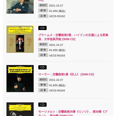
発売日
2021.10.27
価 格
¥1,650 (税込)
品 番
UCCS-50162
CD
ブラームス：交響曲第2番、ハイドンの主題による変奏
曲、大学祝典序曲 [SHM-CD]
発売日
2021.10.27
価 格
¥1,650 (税込)
品 番
UCCS-50163
CD
マーラー：交響曲第1番《巨人》 [SHM-CD]
発売日
2021.10.27
価 格
¥1,650 (税込)
品 番
UCCS-50164
CD
モーツァルト：交響曲第36番《リンツ》、第38番《プ
ラハ》、第39番 [SHM-CD]