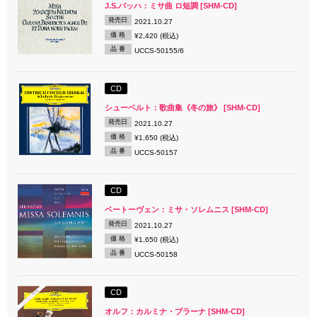
J.S.バッハ：ミサ曲 ロ短調 [SHM-CD]
発売日
2021.10.27
価 格
¥2,420 (税込)
品 番
UCCS-50155/6
CD
シューベルト：歌曲集《冬の旅》 [SHM-CD]
発売日
2021.10.27
価 格
¥1,650 (税込)
品 番
UCCS-50157
CD
ベートーヴェン：ミサ・ソレムニス [SHM-CD]
発売日
2021.10.27
価 格
¥1,650 (税込)
品 番
UCCS-50158
CD
オルフ：カルミナ・ブラーナ [SHM-CD]