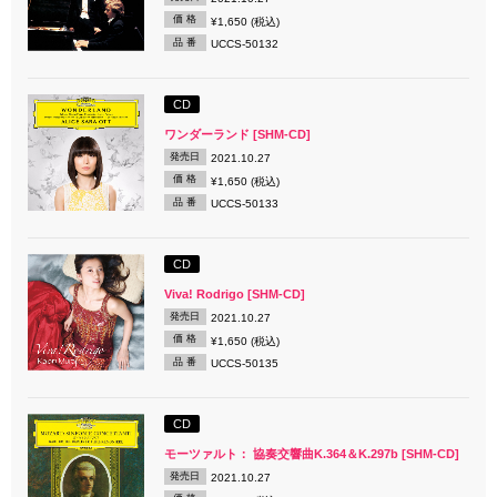
価 格
¥1,650 (税込)
品 番
UCCS-50132
CD
ワンダーランド [SHM-CD]
発売日
2021.10.27
価 格
¥1,650 (税込)
品 番
UCCS-50133
CD
Viva! Rodrigo [SHM-CD]
発売日
2021.10.27
価 格
¥1,650 (税込)
品 番
UCCS-50135
CD
モーツァルト： 協奏交響曲K.364＆K.297b [SHM-CD]
発売日
2021.10.27