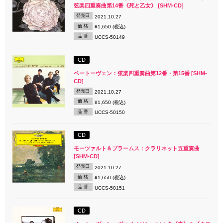
弦楽四重奏曲第14番《死と乙女》 [SHM-CD]
発売日
2021.10.27
価 格
¥1,650 (税込)
品 番
UCCS-50149
CD
ベートーヴェン：弦楽四重奏曲第12番・第15番 [SHM-
CD]
発売日
2021.10.27
価 格
¥1,650 (税込)
品 番
UCCS-50150
CD
モーツァルト＆ブラームス：クラリネット五重奏曲
[SHM-CD]
発売日
2021.10.27
価 格
¥1,650 (税込)
品 番
UCCS-50151
CD