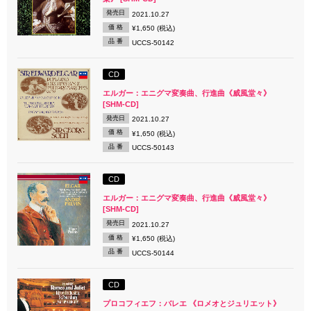
発売日
2021.10.27
価 格
¥1,650 (税込)
品 番
UCCS-50142
CD
エルガー：エニグマ変奏曲、行進曲《威風堂々》
[SHM-CD]
発売日
2021.10.27
価 格
¥1,650 (税込)
品 番
UCCS-50143
CD
エルガー：エニグマ変奏曲、行進曲《威風堂々》
[SHM-CD]
発売日
2021.10.27
価 格
¥1,650 (税込)
品 番
UCCS-50144
CD
プロコフィエフ：バレエ 《ロメオとジュリエット》