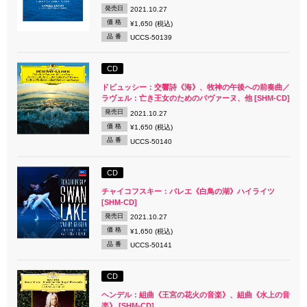
発売日
2021.10.27
価 格
¥1,650 (税込)
品 番
UCCS-50139
CD
ドビュッシー：交響詩《海》、牧神の午後への前奏曲／
ラヴェル：亡き王女のためのパヴァーヌ、他 [SHM-CD]
発売日
2021.10.27
価 格
¥1,650 (税込)
品 番
UCCS-50140
CD
チャイコフスキー：バレエ《白鳥の湖》ハイライツ
[SHM-CD]
発売日
2021.10.27
価 格
¥1,650 (税込)
品 番
UCCS-50141
CD
ヘンデル：組曲《王宮の花火の音楽》、組曲《水上の音
楽》 [SHM-CD]