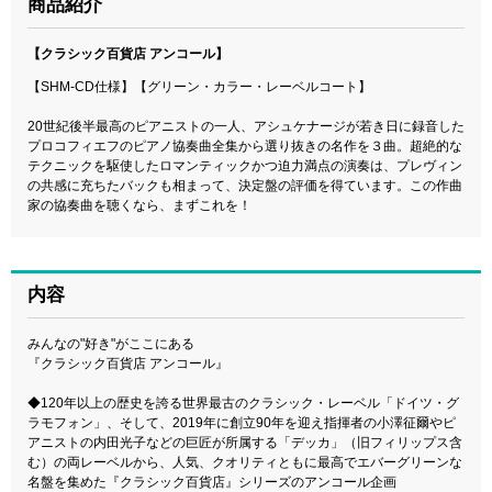
商品紹介
【クラシック百貨店 アンコール】
【SHM-CD仕様】【グリーン・カラー・レーベルコート】
20世紀後半最高のピアニストの一人、アシュケナージが若き日に録音した
プロコフィエフのピアノ協奏曲全集から選り抜きの名作を３曲。超絶的な
テクニックを駆使したロマンティックかつ迫力満点の演奏は、プレヴィン
の共感に充ちたバックも相まって、決定盤の評価を得ています。この作曲
家の協奏曲を聴くなら、まずこれを！
内容
みんなの"好き"がここにある
『クラシック百貨店 アンコール』
◆120年以上の歴史を誇る世界最古のクラシック・レーベル「ドイツ・グ
ラモフォン」、そして、2019年に創立90年を迎え指揮者の小澤征爾やピ
アニストの内田光子などの巨匠が所属する「デッカ」（旧フィリップス含
む）の両レーベルから、人気、クオリティともに最高でエバーグリーンな
名盤を集めた『クラシック百貨店』シリーズのアンコール企画