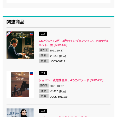
関連商品
CD
J.S.バッハ：2声・3声のインヴェンション、4つのデュ
エット、他 [SHM-CD]
発売日
2021.10.27
価 格
¥1,650 (税込)
品 番
UCCS-50117
CD
ショパン：夜想曲全集、4つのバラード [SHM-CD]
発売日
2021.10.27
価 格
¥2,420 (税込)
品 番
UCCS-50118/9
CD