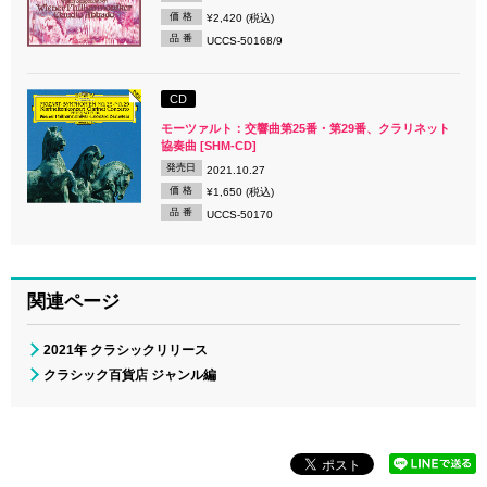
価 格
¥2,420 (税込)
品 番
UCCS-50168/9
CD
モーツァルト：交響曲第25番・第29番、クラリネット
協奏曲 [SHM-CD]
発売日
2021.10.27
価 格
¥1,650 (税込)
品 番
UCCS-50170
関連ページ
2021年 クラシックリリース
クラシック百貨店 ジャンル編