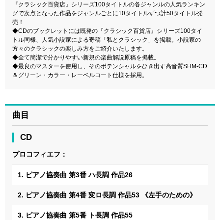
『クラシック百貨店』シリーズ100タイトルの各ジャンルの人気ランキン
グで次点となった作品をジャンルごとに10タイトルずつ計50タイトル発
売！
◆CDのブックレットには既発の『クラシック百貨店』シリーズ100タイ
トル同様、人気小説家による寄稿「私とクラシック」を掲載。小説家の
方々のクラシックの楽しみ方をご紹介いたします。
◆全て簡潔で分かりやすい新規の楽曲解説原稿を掲載。
◆最良のマスターを使用し、そのポテンシャルをひき出す高音質SHM-CD
＆グリーン・カラー・レーベルコート仕様を採用。
曲目
CD
プロコフィエフ：
1. ピアノ協奏曲 第3番 ハ長調 作品26
2. ピアノ協奏曲 第4番 変ロ長調 作品53 《左手のための》
3. ピアノ協奏曲 第5番 ト長調 作品55