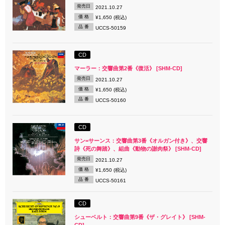
発売日
2021.10.27
価 格
¥1,650 (税込)
品 番
UCCS-50159
CD
マーラー：交響曲第2番《復活》 [SHM-CD]
発売日
2021.10.27
価 格
¥1,650 (税込)
品 番
UCCS-50160
CD
サン=サーンス：交響曲第3番《オルガン付き》、交響
詩《死の舞踏》、組曲《動物の謝肉祭》 [SHM-CD]
発売日
2021.10.27
価 格
¥1,650 (税込)
品 番
UCCS-50161
CD
シューベルト：交響曲第9番《ザ・グレイト》 [SHM-
CD]