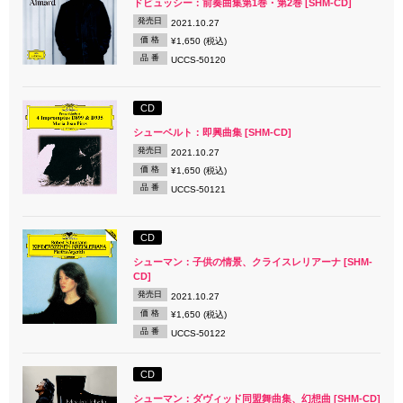
ドビュッシー：前奏曲集第1巻・第2巻 [SHM-CD]
発売日
2021.10.27
価 格
¥1,650 (税込)
品 番
UCCS-50120
CD
シューベルト：即興曲集 [SHM-CD]
発売日
2021.10.27
価 格
¥1,650 (税込)
品 番
UCCS-50121
CD
シューマン：子供の情景、クライスレリアーナ [SHM-
CD]
発売日
2021.10.27
価 格
¥1,650 (税込)
品 番
UCCS-50122
CD
シューマン：ダヴィッド同盟舞曲集、幻想曲 [SHM-CD]