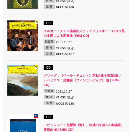
価 格
¥1,650 (税込)
品 番
UCCS-50136
CD
エルガー：チェロ協奏曲／チャイコフスキー：ロココ風
の主題による変奏曲 [SHM-CD]
発売日
2021.10.27
価 格
¥1,650 (税込)
品 番
UCCS-50137
CD
グリーグ：《ペール・ギュント》第1組曲＆第2組曲／
シベリウス：交響詩《フィンランディア》 他 [SHM-
CD]
発売日
2021.10.27
価 格
¥1,650 (税込)
品 番
UCCS-50138
CD
ドビュッシー：交響詩《海》、牧神の午後への前奏曲、
夜想曲 他 [SHM-CD]