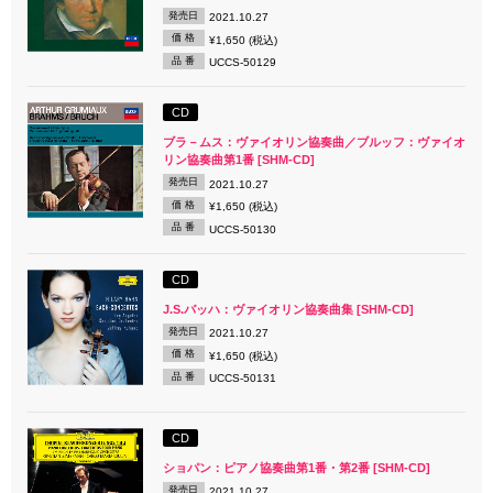
発売日
2021.10.27
価 格
¥1,650 (税込)
品 番
UCCS-50129
CD
ブラ－ムス：ヴァイオリン協奏曲／ブルッフ：ヴァイオ
リン協奏曲第1番 [SHM-CD]
発売日
2021.10.27
価 格
¥1,650 (税込)
品 番
UCCS-50130
CD
J.S.バッハ：ヴァイオリン協奏曲集 [SHM-CD]
発売日
2021.10.27
価 格
¥1,650 (税込)
品 番
UCCS-50131
CD
ショパン：ピアノ協奏曲第1番・第2番 [SHM-CD]
発売日
2021.10.27