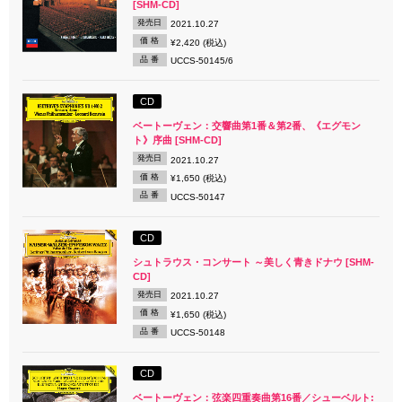
[SHM-CD]
発売日
2021.10.27
価 格
¥2,420 (税込)
品 番
UCCS-50145/6
CD
ベートーヴェン：交響曲第1番＆第2番、《エグモン
ト》序曲 [SHM-CD]
発売日
2021.10.27
価 格
¥1,650 (税込)
品 番
UCCS-50147
CD
シュトラウス・コンサート ～美しく青きドナウ [SHM-
CD]
発売日
2021.10.27
価 格
¥1,650 (税込)
品 番
UCCS-50148
CD
ベートーヴェン：弦楽四重奏曲第16番／シューベルト: