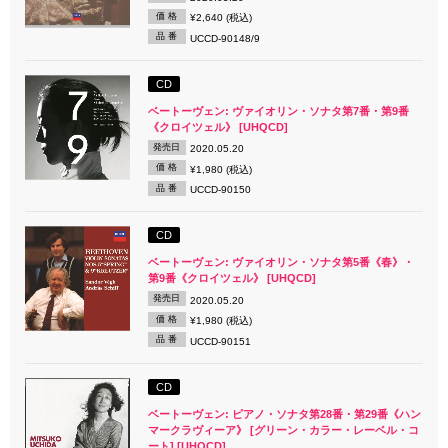
価 格
¥2,640 (税込)
品 番
UCCD-90148/9
CD
ベートーヴェン: ヴァイオリン・ソナタ第7番・第9番
《クロイツェル》 [UHQCD]
発売日
2020.05.20
価 格
¥1,980 (税込)
品 番
UCCD-90150
CD
ベートーヴェン: ヴァイオリン・ソナタ第5番《春》・
第9番《クロイツェル》 [UHQCD]
発売日
2020.05.20
価 格
¥1,980 (税込)
品 番
UCCD-90151
CD
ベートーヴェン: ピアノ・ソナタ第28番・第29番《ハン
マークラヴィーア》 [グリーン・カラー・レーベル・コ
ート] [UHQCD]