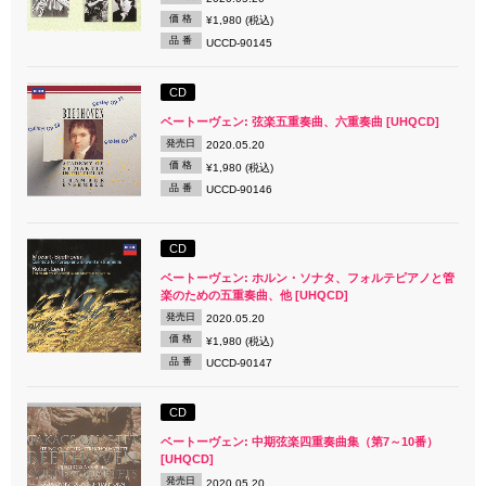
価 格
¥1,980 (税込)
品 番
UCCD-90145
CD
ベートーヴェン: 弦楽五重奏曲、六重奏曲 [UHQCD]
発売日
2020.05.20
価 格
¥1,980 (税込)
品 番
UCCD-90146
CD
ベートーヴェン: ホルン・ソナタ、フォルテピアノと管
楽のための五重奏曲、他 [UHQCD]
発売日
2020.05.20
価 格
¥1,980 (税込)
品 番
UCCD-90147
CD
ベートーヴェン: 中期弦楽四重奏曲集（第7～10番）
[UHQCD]
発売日
2020.05.20