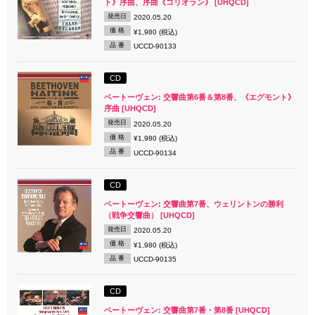
ト》序曲、序曲《コリオラン》 [UHQCD]
発売日
2020.05.20
価 格
¥1,980 (税込)
品 番
UCCD-90133
CD
ベートーヴェン: 交響曲第6番＆第8番、《エグモント》
序曲 [UHQCD]
発売日
2020.05.20
価 格
¥1,980 (税込)
品 番
UCCD-90134
CD
ベートーヴェン: 交響曲第7番、ウェリントンの勝利
（戦争交響曲） [UHQCD]
発売日
2020.05.20
価 格
¥1,980 (税込)
品 番
UCCD-90135
CD
ベートーヴェン: 交響曲第7番・第8番 [UHQCD]