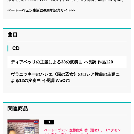
ベートーヴェン生誕250周年記念サイト>>
曲目
CD
ディアベッリの主題による33の変奏曲 ハ長調 作品120
ヴラニツキーのバレエ《森の乙女》のロシア舞曲の主題に
よる12の変奏曲 イ長調 WoO71
関連商品
CD
ベートーヴェン: 交響曲第5番《運命》、《エグモン