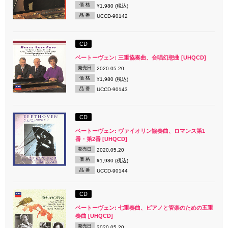
価 格
¥1,980 (税込)
品 番
UCCD-90142
CD
ベートーヴェン: 三重協奏曲、合唱幻想曲 [UHQCD]
発売日
2020.05.20
価 格
¥1,980 (税込)
品 番
UCCD-90143
CD
ベートーヴェン: ヴァイオリン協奏曲、ロマンス第1
番・第2番 [UHQCD]
発売日
2020.05.20
価 格
¥1,980 (税込)
品 番
UCCD-90144
CD
ベートーヴェン: 七重奏曲、ピアノと管楽のための五重
奏曲 [UHQCD]
発売日
2020.05.20