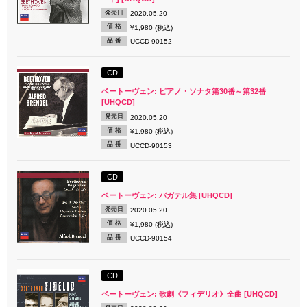
発売日
2020.05.20
価 格
¥1,980 (税込)
品 番
UCCD-90152
CD
ベートーヴェン: ピアノ・ソナタ第30番～第32番
[UHQCD]
発売日
2020.05.20
価 格
¥1,980 (税込)
品 番
UCCD-90153
CD
ベートーヴェン: バガテル集 [UHQCD]
発売日
2020.05.20
価 格
¥1,980 (税込)
品 番
UCCD-90154
CD
ベートーヴェン: 歌劇《フィデリオ》全曲 [UHQCD]