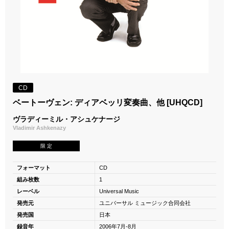
CD
ベートーヴェン: ディアベッリ変奏曲、他 [UHQCD]
ヴラディーミル・アシュケナージ
Vladimir Ashkenazy
限 定
フォーマット
CD
組み枚数
1
レーベル
Universal Music
発売元
ユニバーサル ミュージック合同会社
発売国
日本
録音年
2006年7月-8月