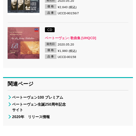
発売日
2020.05.20
価 格
¥2,640 (税込)
品 番
UCCD-90156/7
CD
ベートーヴェン: 歌曲集 [UHQCD]
発売日
2020.05.20
価 格
¥1,980 (税込)
品 番
UCCD-90158
関連ページ
ベートーヴェン100 プレミアム
ベートーヴェン生誕250周年記念
サイト
2020年 リリース情報