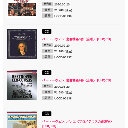
発売日
2020.05.20
価 格
¥1,980 (税込)
品 番
UCCD-90136
CD
ベートーヴェン: 交響曲第9番《合唱》 [UHQCD]
発売日
2020.05.20
価 格
¥1,980 (税込)
品 番
UCCD-90137
CD
ベートーヴェン: 交響曲第9番《合唱》 [UHQCD]
発売日
2020.05.20
価 格
¥1,980 (税込)
品 番
UCCD-90138
CD
ベートーヴェン: バレエ《プロメテウスの創造物》
[UHQCD]