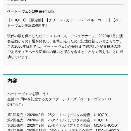
ベートーヴェン100 premium
【UHQCD】【限定盤】【グリーン・カラー・レーベル・コート】【ベー
トーヴェン生誕250周年】
現代の最も傑出したピアニストの一人、アシュケナージ。2020年1月に演
奏活動からの引退を発表し、衝撃が走ったのは記憶に新しいところです。
この2006年録音では、ベートーヴェンが極限まで追求した変奏技法の粋
であるディアベッリ変奏曲の魅力と深さを余すところなく伝えることに成
功しています。
内容
ベートーヴェンを聴こう！
生誕250周年を記念するカタログ・シリーズ『ベートーヴェン100
premium』
第1回発売：2020年3月 25タイトル（デジタル録音、UHQCD）
第2回発売：2020年5月 25タイトル（デジタル録音、UHQCD）
第3回発売：2020年9月 25タイトル（アナログ録音、MQA×UHQCD）
第4回発売：2020年11月 25タイトル（アナログ録音、MQA×UHQCD）