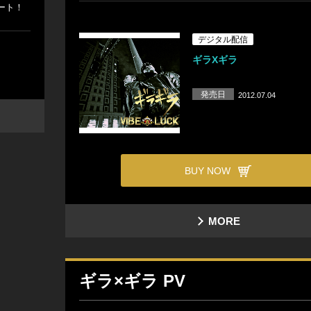
タート！
デジタル配信
ギラXギラ
発売日
2012.07.04
BUY NOW
MORE
ギラ×ギラ PV