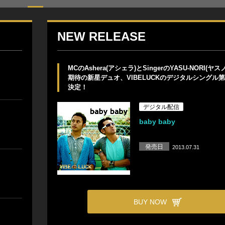
NEW RELEASE
MCのAshera(アシェラ)とSingerのYASU-NORI(ヤ
期待の新星デュオ、VIBELUCKのデジタルシングル
決定！
デジタル配信
baby baby
発売日
2013.07.31
BUY NOW