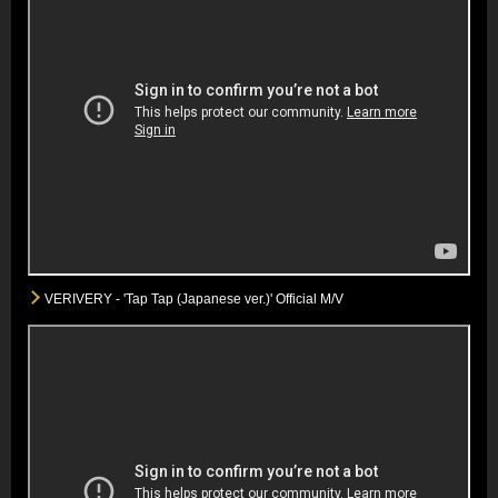
VERIVERY - 'Tap Tap (Japanese ver.)' Official M/V