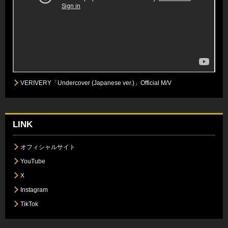
VERIVERY「Undercover (Japanese ver.)」Official M/V
LINK
オフィシャルサイト
YouTube
X
Instagram
TikTok