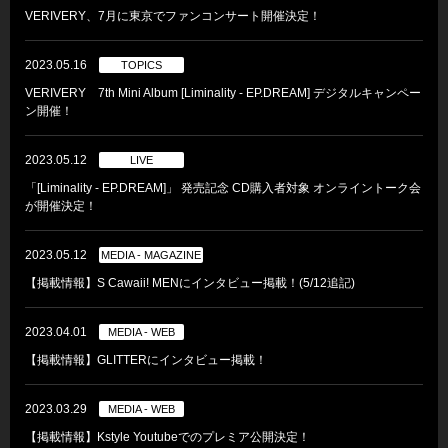
VERIVERY、7月に東京でファンコンサート開催決定！
2023.05.16
TOPICS
VERIVERY 7th Mini Album [Liminality - EP.DREAM] デジタルキャンペー
ン開催！
2023.05.12
LIVE
「[Liminality - EP.DREAM]」 発売記念 CD購入者対象 オンライントーク会
が開催決定！
2023.05.12
MEDIA - MAGAZINE
【掲載情報】S Cawaii! MENにインタビュー掲載！(5/12追記)
2023.04.01
MEDIA - WEB
【掲載情報】GLITTERにインタビュー掲載！
2023.03.29
MEDIA - WEB
【掲載情報】Kstyle Youtubeでのプレミア公開決定！