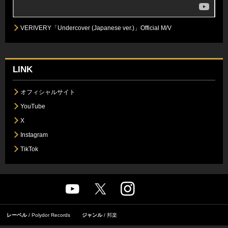
VERIVERY「Undercover (Japanese ver.)」Official M/V
LINK
オフィシャルサイト
YouTube
X
Instagram
TikTok
レーベル
Polydor Records
ジャンル
邦楽