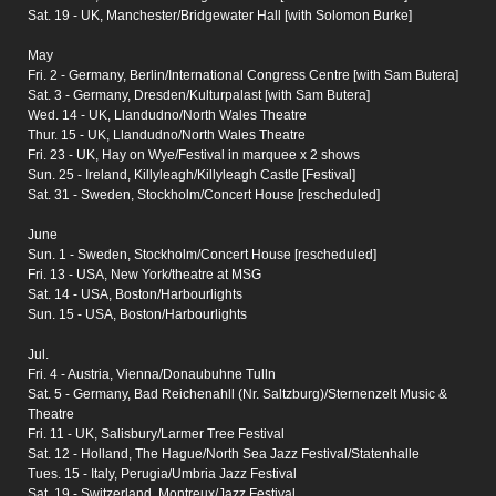
Sat. 19 - UK, Manchester/Bridgewater Hall [with Solomon Burke]
May
Fri. 2 - Germany, Berlin/International Congress Centre [with Sam Butera]
Sat. 3 - Germany, Dresden/Kulturpalast [with Sam Butera]
Wed. 14 - UK, Llandudno/North Wales Theatre
Thur. 15 - UK, Llandudno/North Wales Theatre
Fri. 23 - UK, Hay on Wye/Festival in marquee x 2 shows
Sun. 25 - Ireland, Killyleagh/Killyleagh Castle [Festival]
Sat. 31 - Sweden, Stockholm/Concert House [rescheduled]
June
Sun. 1 - Sweden, Stockholm/Concert House [rescheduled]
Fri. 13 - USA, New York/theatre at MSG
Sat. 14 - USA, Boston/Harbourlights
Sun. 15 - USA, Boston/Harbourlights
Jul.
Fri. 4 - Austria, Vienna/Donaubuhne Tulln
Sat. 5 - Germany, Bad Reichenahll (Nr. Saltzburg)/Sternenzelt Music &
Theatre
Fri. 11 - UK, Salisbury/Larmer Tree Festival
Sat. 12 - Holland, The Hague/North Sea Jazz Festival/Statenhalle
Tues. 15 - Italy, Perugia/Umbria Jazz Festival
Sat. 19 - Switzerland, Montreux/Jazz Festival