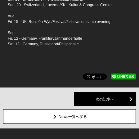
Sun. 20 - Switzerland, Lucerne/KKL Kultur & Congress Centre
Aug.
Fri. 15 - UK, Ross-0n-Wye/Festival/2 shows on same evening
Sept.
Fri. 12 - Germany, Frankfurt/Jahrhunderhalle
Sat. 13 - Germany, Dusseldorf/Philipshalle
次の記事へ
News一覧へ戻る