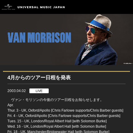
4月からのツアー日程を発表
2003.04.02
LIVE
ヴァン・モリソンの今後のツアー日程をお知らせします。
Apr.
Thur. 3 - UK, Oxford/Apollo [Chris Farlowe supports/Chris Barber guests]
Fri. 4 - UK, Oxford/Apollo [Chris Farlowe supports/Chris Barber guests]
Tues. 15 - UK, London/Royal Albert Hall [with Solomon Burke]
Wed. 16 - UK, London/Royal Albert Hall [with Solomon Burke]
Fri. 18 - UK, Manchester/Bridgewater Hall [with Solomon Burke]