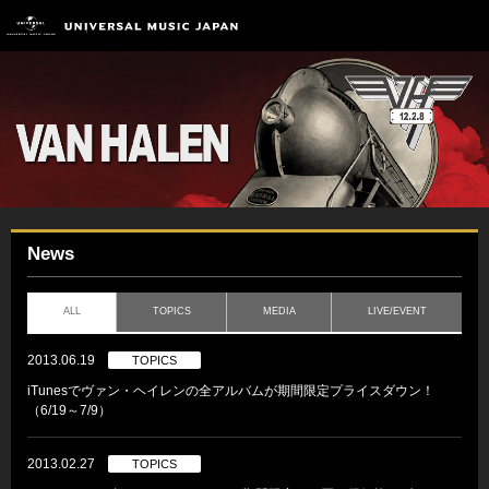
News
ALL
TOPICS
MEDIA
LIVE/EVENT
2013.06.19
TOPICS
iTunesでヴァン・ヘイレンの全アルバムが期間限定プライスダウン！
（6/19～7/9）
2013.02.27
TOPICS