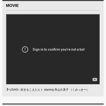
MOVIE
USAGI - 好きをこえたヒト starring 舟山久美子 （くみっきー）