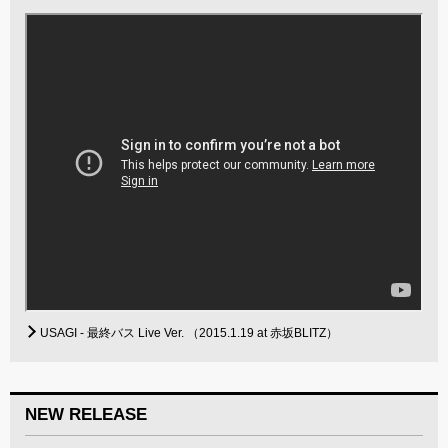
USAGI - 最終バス Live Ver. （2015.1.19 at 赤坂BLITZ）
NEW RELEASE