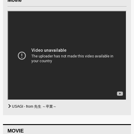
Movie
USAGI - from 先生 ～卒業～
MOVIE