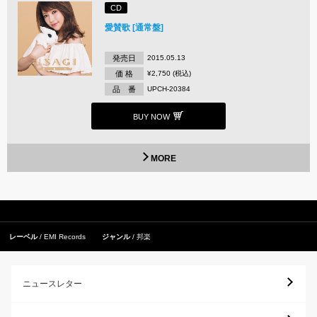
CD
愛賛歌 [通常盤]
発売日
2015.05.13
価 格
¥2,750 (税込)
品 番
UPCH-20384
BUY NOW
MORE
レーベル
EMI Records
ジャンル
邦楽
ニュースレター