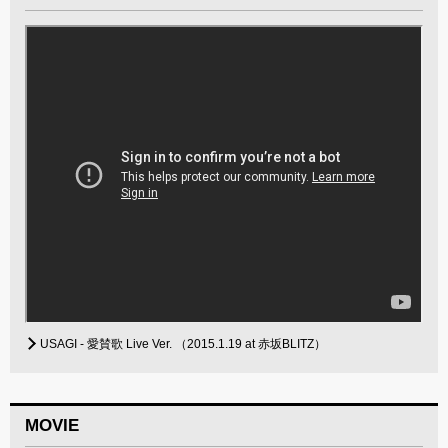
USAGI - 愛賛歌 Live Ver. （2015.1.19 at 赤坂BLITZ）
MOVIE