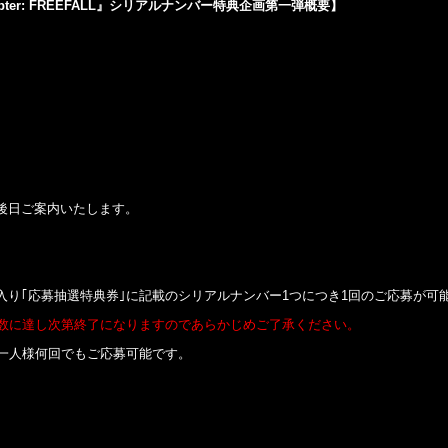
ter: FREEFALL
』シリアルナンバー特典企画第一弾概要】
後日ご案内いたします。
り｢応募抽選特典券｣に記載のシリアルナンバー1つにつき1回のご応募が可
限数に達し次第終了になりますのであらかじめご了承ください。
お一人様何回でもご応募可能です。