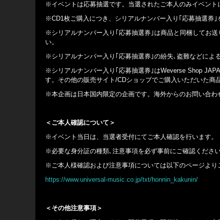
※イベントは応募抽選です。当選されたご本人のみイベント
※CD1枚ご購入につき、シリアルナンバー入り｢応募抽選券｣
※シリアルナンバー入り｢応募抽選券｣は商品と同梱してお送
い。
※シリアルナンバー入り｢応募抽選券｣の紛失､盗難などによ
※シリアルナンバー入り｢応募抽選券｣はWeverse Shop JA
す。その他の販売サイト/CDショップでご購入いただいた商
※本企画は日本国内限定の企画です。海外からのお問い合わ
＜ご本人確認について＞
※イベント当日は、当選者受付にてご本人確認を行います。
※必要な身分証の種類､注意事項を必ず事前にご確認くださ
※ご本人様確認および注意事項については以下のページより
https://www.universal-music.co.jp/txt/honnin_kakunin/
＜その他注意事項＞