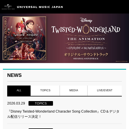
NEWS
ALL
TOPICS
MEDIA
LIVE/EVENT
2026.03.29
TOPICS
『Disney Twisted-Wonderland Character Song Collection』CD＆デジタ
ル配信リリース決定！