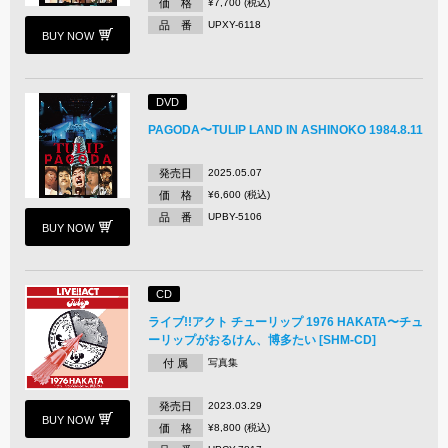
価 格
¥7,700 (税込)
品 番
UPXY-6118
BUY NOW
DVD
PAGODA〜TULIP LAND IN ASHINOKO 1984.8.11
発売日
2025.05.07
価 格
¥6,600 (税込)
品 番
UPBY-5106
BUY NOW
CD
ライブ!!アクト チューリップ 1976 HAKATA〜チュ
ーリップがおるけん、博多たい [SHM-CD]
付 属
写真集
発売日
2023.03.29
BUY NOW
価 格
¥8,800 (税込)