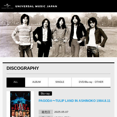
DISCOGRAPHY
ALL
ALBUM
SINGLE
DVD/Blu-ray・OTHER
Blu-ray
PAGODA〜TULIP LAND IN ASHINOKO 1984.8.11
発売日
2025.05.07