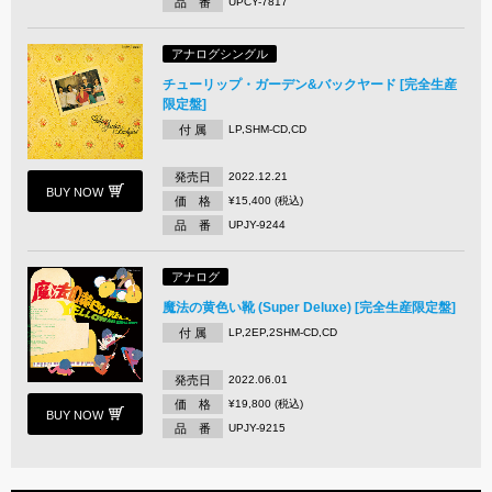
品 番
UPCY-7817
アナログシングル
チューリップ・ガーデン&バックヤード [完全生産
限定盤]
付 属
LP,SHM-CD,CD
発売日
2022.12.21
BUY NOW
価 格
¥15,400 (税込)
品 番
UPJY-9244
アナログ
魔法の黄色い靴 (Super Deluxe) [完全生産限定盤]
付 属
LP,2EP,2SHM-CD,CD
発売日
2022.06.01
価 格
¥19,800 (税込)
BUY NOW
品 番
UPJY-9215