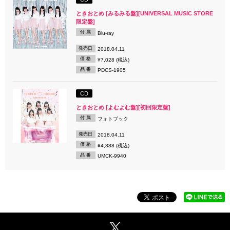
ときおとめ [みるみる盤][UNIVERSAL MUSIC STORE
限定盤]
付 属
Blu-ray
発売日
2018.04.11
価 格
¥7,028 (税込)
品 番
PDCS-1905
CD
ときおとめ [よむよむ盤][初回限定盤]
付 属
フォトブック
発売日
2018.04.11
価 格
¥4,888 (税込)
品 番
UMCK-9940