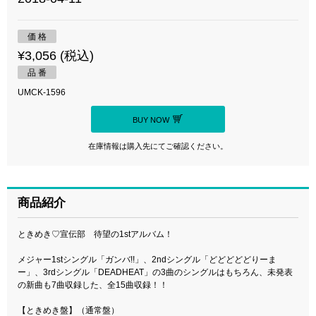
価 格
¥3,056 (税込)
品 番
UMCK-1596
BUY NOW
在庫情報は購入先にてご確認ください。
商品紹介
ときめき♡宣伝部 待望の1stアルバム！
メジャー1stシングル「ガンバ!!」、2ndシングル「どどどどどりーま
ー」、3rdシングル「DEADHEAT」の3曲のシングルはもちろん、未発表
の新曲も7曲収録した、全15曲収録！！
【ときめき盤】（通常盤）