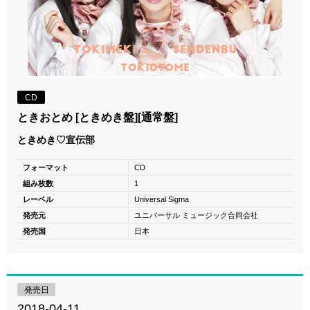
CD
ときおとめ [ときめき盤][通常盤]
ときめき♡宣伝部
フォーマット
CD
組み枚数
1
レーベル
Universal Sigma
発売元
ユニバーサル ミュージック合同会社
発売国
日本
発売日
2018-04-11