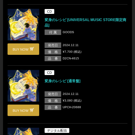
CD
変身のレシピ [UNIVERSAL MUSIC STORE限定商
品]
付 属
GOODS
発売日
2024.12.11
BUY NOW
価 格
¥7,700 (税込)
品 番
D2CN-4615
CD
変身のレシピ [通常盤]
発売日
2024.12.11
価 格
¥3,080 (税込)
品 番
UPCH-20688
BUY NOW
デジタル配信