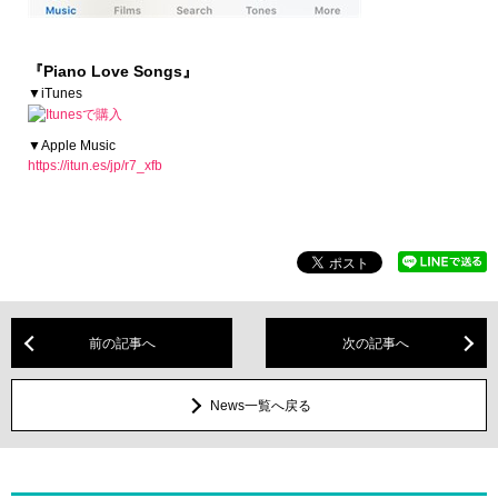
『Piano Love Songs』
▼iTunes
▼Apple Music
https://itun.es/jp/r7_xfb
前の記事へ
次の記事へ
News一覧へ戻る