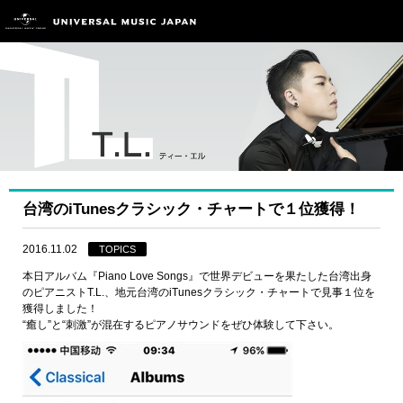
台湾のiTunesクラシック・チャートで１位獲得！
2016.11.02
TOPICS
本日アルバム『Piano Love Songs』で世界デビューを果たした台湾出身
のピアニストT.L.、地元台湾のiTunesクラシック・チャートで見事１位を
獲得しました！
“癒し”と“刺激”が混在するピアノサウンドをぜひ体験して下さい。