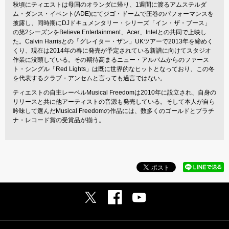
秋頃にティエストは母国のオランダに帰り、1週間に渡るアムステルダ
ム・ダンス・イベント(ADE)にてジゴ・ドームで圧巻のパフォーマンスを
披露し、同時期にDJドキュメンタリー・シリーズ「イン・ザ・ブース」
の第2シーズンをBelieve Entertainment、Acer、Intelとの共同で上映し
た。Calvin Harrisとの「グレイター・ザン」UKツアーで2013年を締めく
くり、現在は2014年の春に発売が予定されている新譜に向けてスタジオ
作業に没頭している。その期待高まるニュー・アルバムからのファース
ト・シングル「Red Lights」は既に世界的なヒットとなっており、この冬
を代表するクラブ・アンセムと言っても過言ではない。
ティエストの自主レーベルMusical Freedomは2010年に設立され、自身の
リリースと共に他アーティストの音源も発売している。そして本人が自ら
吟味して選んだMusical Freedomの作品には、数多くのゴールドとプラチ
ナ・レコード賞の受賞品が揃う。