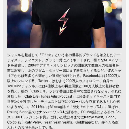
ジャンルを超越して「Tiësto」という名の世界的ブランドを確立したアー
ティスト、ティエスト。グラミー賞にノミネートされ、様々なMTVアワー
ドを受賞し、2004年アテネ・オリンピックの開催式で数億人の視聴者を
前に演奏し、あのマダム・タッソー館にまで殿堂入りするなど、彼のキャ
リアからは数多くの輝かしい達成が挙げられる。Facebookには1500万人
以上のフレンド数、Twitterにはおよそ200万人のフォロワー、自身の
YouTubeチャンネルには4億以上もの再生回数と100万人以上の登録者数
を構え、彼の「Club Life」ラジオ番組は世界中で放送されながら、それに
連動した「Club Life iTunes Artist Podcast」は音楽ポッドキャスト部門で
世界1位を獲得した – ティエストは正にグローバルな存在であるとしか言
いようがない。2011年にはMixmag誌で「歴史上のトップDJ」に選ばれ、
Rolling Stone誌ではナンバーワンDJと評され、DJ Mag誌による初の「ベ
スト100 DJレジェンド賞」に輝いた彼は今までにKanye West、Bono、
Coldplay、Katy Perry、Yeah Yeah Yeahs、Goldfrappなど、錚々たる顔
ぶれとの共演を果たしている。