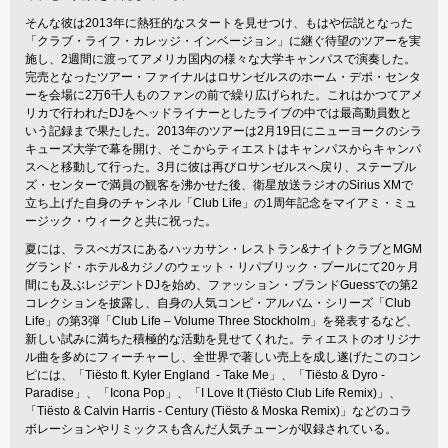
そんな彼は2013年に熱狂的なスタートを見せつけ、もはや伝説となった
「クラブ・ライフ・カレッジ・インベージョン」に継ぐ待望のツアーを実
施し、2週間に渡ってアメリカ国内の様々な大学キャンパスで演奏した。
完売となったツアー・ファイナルはロサンゼルスのホーム・デポ・センタ
ーを会場に2万6千人ものファンの前で繰り広げられた。これはかつてアメ
リカで行われたDJをヘッドライナーとしたライブの中では最高動員数と
いう記録まで果たした。2013年のツアーは2月19日にニューヨークのシラ
キューズ大学で幕を開け、そこからティエストはキャンパスからキャンパ
スへと移動して行った。3月に彼は再びロサンゼルスへ戻り、ステープル
ズ・センターで満員の観客を沸かせた後、衛星放送ラジオのSirius XMで
立ち上げた自身のチャンネル「Club Life」の1周年記念をマイアミ・ミュ
ージック・ウィークと共に祝った。
夏には、ラスべガスにあるハッカサン・レストラン&ナイトクラブとMGM
グランド・ホテル&カジノのウェット・リパブリック・プールにて20ヶ月
間にも及ぶレジデントDJを始め、ファッション・ブランドGuessでの第2
コレクションを披露し、自身の人気コンピ・アルバム・シリーズ「Club
Life」の第3弾「Club Life – Volume Three Stockholm」を発表するなど、
新しい試みに満ちた積極的な活動を見せてくれた。ティエストのオリジナ
ル曲を多めにフィーチャーし、全世界で著しい売上を成し遂げたこのコン
ピには、「Tiësto ft. Kyler England - Take Me」、「Tiësto & Dyro -
Paradise」、「Icona Pop」、「I Love It (Tiësto Club Life Remix)」、
「Tiësto & Calvin Harris - Century (Tiësto & Moska Remix)」などのコラ
ボレーションやリミックスも含んだ人気チューンが収録されている。