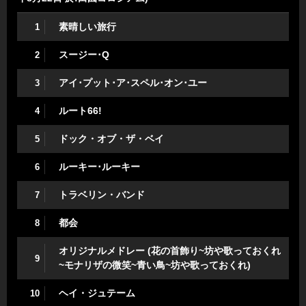
素晴しい旅行
1
スージー･Q
2
アイ･プット･ア･スペル･オン･ユー
3
ルート66!
4
ドック・オブ・ザ・ベイ
5
ルーキー･ルーキー
6
トラベリン・バンド
7
都会
8
オリジナルメドレー (花の首飾り~坊や歌っておくれ
9
~モナリザの微笑~青い鳥~坊や歌っておくれ)
ヘイ・ジュテーム
10