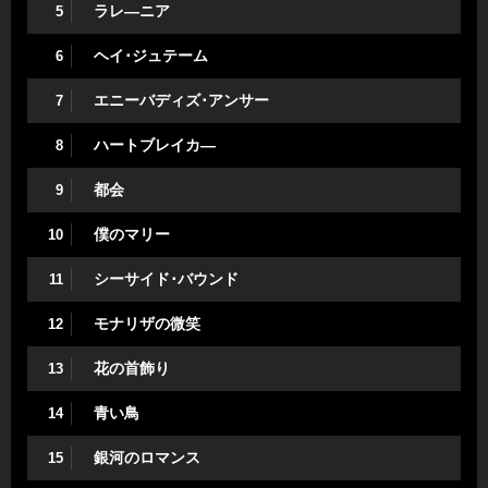
ラレ―ニア
5
ヘイ･ジュテーム
6
エニーバディズ･アンサー
7
ハートブレイカ―
8
都会
9
僕のマリー
10
シーサイド･バウンド
11
モナリザの微笑
12
花の首飾り
13
青い鳥
14
銀河のロマンス
15