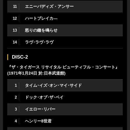
エニーバディズ・アンサー
11
ハートブレイカ―
12
怒りの鐘を鳴らせ
13
ラヴ･ラヴ･ラヴ
14
DISC-2
『ザ・タイガース リサイタル ビューティフル・コンサート』
(1971年1月24日 於:日本武道館)
タイム･イズ･オン･マイ･サイド
1
ドック･オブ･ザ･ベイ
2
イエロー･リバー
3
ヘンリー8世君
4