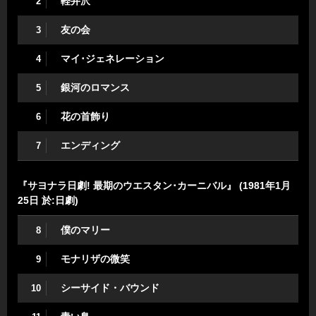
軽井沢
2
友の会
3
マイ･ジェネレーション
4
銀河のロマンス
5
花の首飾り
6
エンディング
7
『サヨナラ日劇! 最期のウエスタン･カーニバル』 (1981年1月
25日 於:日劇)
僕のマリー
8
モナリザの微笑
9
シーサイド・バウンド
10