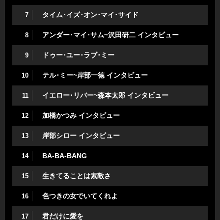
タイム･イズ･オン･マイ･サイド
7
アンダー･マイ･サム~沢田研二 インタビュー
8
ドゥー･ユー･ラブ･ミー
9
テル･ミー~岸部一徳 インタビュー
10
イエロー･リバー~森本太郎 インタビュー
11
加橋かつみ インタビュー
12
岸部シロー インタビュー
13
BA-BA-BANG
14
生きてることは素敵さ
15
色つきの女でいてくれよ
16
君だけに愛を
17