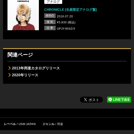
アナログ
CHRONICLE [生産限定アナログ盤]
発売日
2016.07.20
価 格
¥5,830 (税込)
品 番
UPJY-9042/3
関連ページ
2013年邦楽カタログリリース
2020年リリース
レーベル
USM JAPAN
ジャンル
邦楽