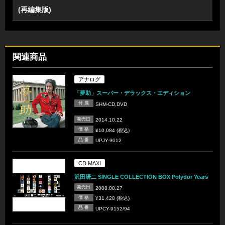
(再編集版)
関連商品
アナログ
「夢助」スーパー・デラックス・エディション
付 属
SHM-CD,DVD
発売日
2014.10.22
価 格
¥10,084 (税込)
品 番
UPJY-9012
CD MAXI
沢田研二 SINGLE COLLECTION BOX Polydor Years
発売日
2008.08.27
価 格
¥31,428 (税込)
品 番
UPCY-9152/94