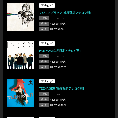
アナログ
フジファブリック [生産限定アナログ盤]
発売日
2016.06.29
価 格
¥3,630 (税込)
品 番
UPJY-9036
アナログ
FAB FOX [生産限定アナログ盤]
発売日
2016.06.29
価 格
¥5,830 (税込)
品 番
UPJY-9037/8
アナログ
TEENAGER [生産限定アナログ盤]
発売日
2016.07.20
価 格
¥5,830 (税込)
品 番
UPJY-9040/1