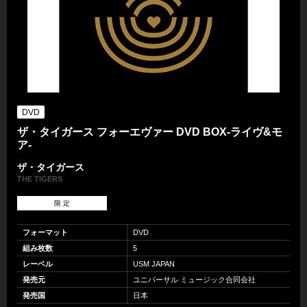
DVD
ザ・タイガース フォーエヴァー DVD BOX-ライヴ&モ
ア-
ザ・タイガース
THE TIGERS
限 定
フォーマット
DVD
組み枚数
5
レーベル
USM JAPAN
発売元
ユニバーサル ミュージック合同会社
発売国
日本