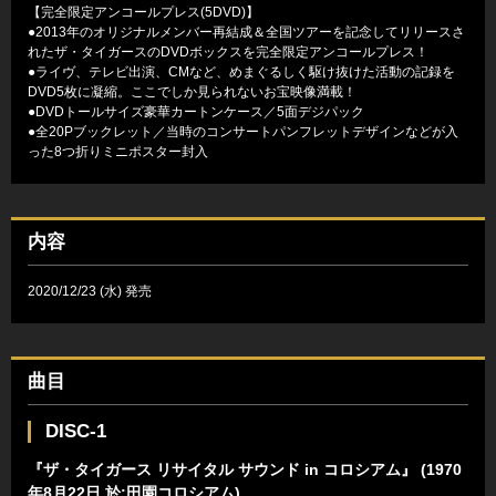
【完全限定アンコールプレス(5DVD)】
●2013年のオリジナルメンバー再結成＆全国ツアーを記念してリリースさ
れたザ・タイガースのDVDボックスを完全限定アンコールプレス！
●ライヴ、テレビ出演、CMなど、めまぐるしく駆け抜けた活動の記録を
DVD5枚に凝縮。ここでしか見られないお宝映像満載！
●DVDトールサイズ豪華カートンケース／5面デジパック
●全20Pブックレット／当時のコンサートパンフレットデザインなどが入
った8つ折りミニポスター封入
内容
2020/12/23 (水) 発売
曲目
DISC-1
『ザ・タイガース リサイタル サウンド in コロシアム』 (1970
年8月22日 於:田園コロシアム)