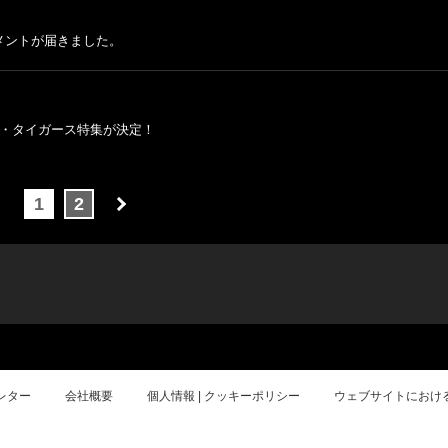
メントが届きました。
てザ・タイガース特集が決定！
1
2
レター
会社概要
個人情報 | クッキーポリシー
ウェブサイトにおけ