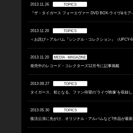
2013.11.26
TOPICS
『ザ・タイガース フォーエヴァー DVD BOX-ライヴ&モ
2013.11.20
TOPICS
＜お詫び＞アルバム『シングル・コレクション』（UPCY-6
2013.11.20
MEDIA - MAGAZINE
発売中のレコード・コレクターズ12月号に記事掲載
2013.09.27
TOPICS
タイガース、初となる、ファン待望の’ライヴ映像’を収録した
2013.05.30
TOPICS
復活公演に先がけ、オリジナル・アルバムなど7作品が最新デ