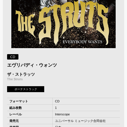
CD
エヴリバディ・ウォンツ
ザ・ストラッツ
The Struts
ボーナストラック
フォーマット
CD
組み枚数
1
レーベル
Interscope
発売元
ユニバーサル ミュージック合同会社