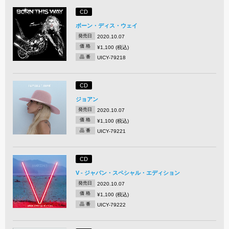
CD
ボーン・ディス・ウェイ
発売日
2020.10.07
価 格
¥1,100 (税込)
品 番
UICY-79218
CD
ジョアン
発売日
2020.10.07
価 格
¥1,100 (税込)
品 番
UICY-79221
CD
V - ジャパン・スペシャル・エディション
発売日
2020.10.07
価 格
¥1,100 (税込)
品 番
UICY-79222