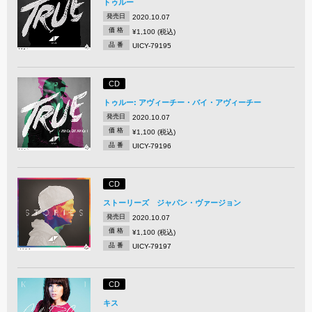
トゥルー
発売日
2020.10.07
価 格
¥1,100 (税込)
品 番
UICY-79195
CD
トゥルー: アヴィーチー・バイ・アヴィーチー
発売日
2020.10.07
価 格
¥1,100 (税込)
品 番
UICY-79196
CD
ストーリーズ ジャパン・ヴァージョン
発売日
2020.10.07
価 格
¥1,100 (税込)
品 番
UICY-79197
CD
キス