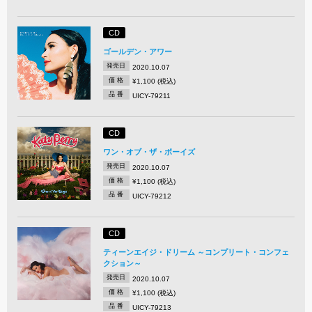
CD
ゴールデン・アワー
発売日
2020.10.07
価 格
¥1,100 (税込)
品 番
UICY-79211
CD
ワン・オブ・ザ・ボーイズ
発売日
2020.10.07
価 格
¥1,100 (税込)
品 番
UICY-79212
CD
ティーンエイジ・ドリーム ～コンプリート・コンフェ
クション～
発売日
2020.10.07
価 格
¥1,100 (税込)
品 番
UICY-79213