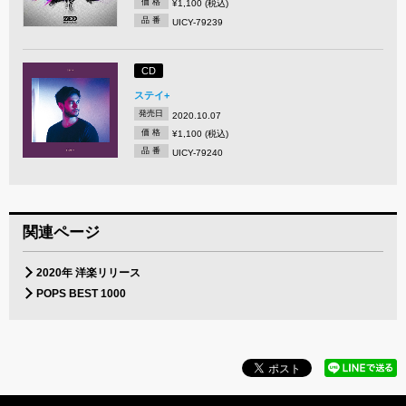
価 格
¥1,100 (税込)
品 番
UICY-79239
CD
ステイ+
発売日
2020.10.07
価 格
¥1,100 (税込)
品 番
UICY-79240
関連ページ
2020年 洋楽リリース
POPS BEST 1000