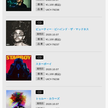
価 格
¥1,100 (税込)
品 番
UICY-79236
CD
ビューティー・ビハインド・ザ・マッドネス
発売日
2020.10.07
価 格
¥1,100 (税込)
品 番
UICY-79237
CD
スターボーイ
発売日
2020.10.07
価 格
¥1,100 (税込)
品 番
UICY-79238
CD
トゥルー・カラーズ
発売日
2020.10.07