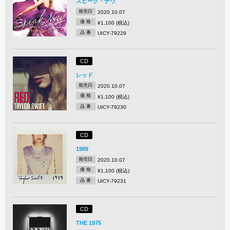
スピーク・ナウ
発売日
2020.10.07
価 格
¥1,100 (税込)
品 番
UICY-79229
CD
レッド
発売日
2020.10.07
価 格
¥1,100 (税込)
品 番
UICY-79230
CD
1989
発売日
2020.10.07
価 格
¥1,100 (税込)
品 番
UICY-79231
CD
THE 1975