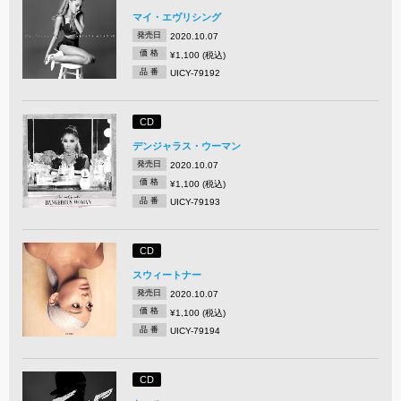
マイ・エヴリシング
発売日
2020.10.07
価 格
¥1,100 (税込)
品 番
UICY-79192
CD
デンジャラス・ウーマン
発売日
2020.10.07
価 格
¥1,100 (税込)
品 番
UICY-79193
CD
スウィートナー
発売日
2020.10.07
価 格
¥1,100 (税込)
品 番
UICY-79194
CD