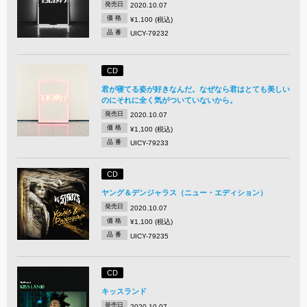
発売日
2020.10.07
価 格
¥1,100 (税込)
品 番
UICY-79232
CD
君が寝てる姿が好きなんだ。なぜなら君はとても美しい
のにそれに全く気がついていないから。
発売日
2020.10.07
価 格
¥1,100 (税込)
品 番
UICY-79233
CD
ヤング＆デンジャラス（ニュー・エディション）
発売日
2020.10.07
価 格
¥1,100 (税込)
品 番
UICY-79235
CD
キッスランド
発売日
2020.10.07