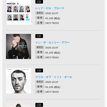
CD
レッド・ピル・ブルース
発売日
2020.10.07
価 格
¥1,100 (税込)
品 番
UICY-79223
CD
イン・ザ・ロンリー・アワー
発売日
2020.10.07
価 格
¥1,100 (税込)
品 番
UICY-79224
CD
スリル・オブ・イット・オール
発売日
2020.10.07
価 格
¥1,100 (税込)
品 番
UICY-79225
CD