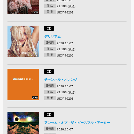
2020.10.07
価 格
¥1,100 (税込)
品 番
UICY-79201
CD
デリリアム
発売日
2020.10.07
価 格
¥1,100 (税込)
品 番
UICY-79202
CD
チャンネル・オレンジ
発売日
2020.10.07
価 格
¥1,100 (税込)
品 番
UICY-79203
CD
アンセム・オブ・ザ・ピースフル・アーミー
発売日
2020.10.07