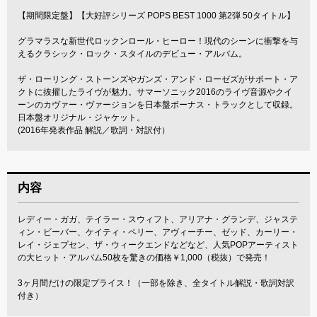
【期間限定盤】【大好評シリーズ POPS BEST 1000 第2弾 50タイトル】
グラマラスな新世代ロックンロール・ヒーロー！現代のシーンに衝撃を与
えるクラシック・ロック・スタイルのデビュー・アルバム。
ザ・ローリング・ストーンズやガンズ・アンド・ローゼズがサポート・ア
クトに抜擢したライヴが魅力。サマーソニック2016のライヴ音源やクイ
ーンのカヴァー・ヴァージョンを日本盤ボーナス・トラックとして収録。
日本盤オリジナル・ジャケット。
(2016年発表作品 解説／歌詞・対訳付）
内容
レディー・ガガ、テイラー・スウィフト、アリアナ・グランデ、ジャステ
ィン・ビーバー、ケイティ・ペリー、アヴィーチー、ゼッド、カーリー・
レイ・ジェプセン、ザ・ウィークエンドなどなど、人気POPアーティスト
の大ヒット・アルバム50枚を驚きの価格￥1,000（税抜）で発売！
3ヶ月間だけの限定プライス！（一部を除き、全タイトル解説・歌詞対訳
付き）