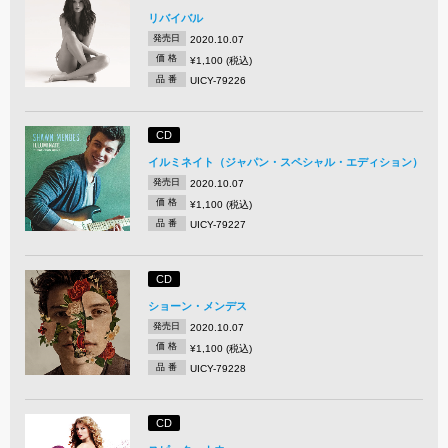
リバイバル
発売日
2020.10.07
価 格
¥1,100 (税込)
品 番
UICY-79226
CD
イルミネイト（ジャパン・スペシャル・エディション）
発売日
2020.10.07
価 格
¥1,100 (税込)
品 番
UICY-79227
CD
ショーン・メンデス
発売日
2020.10.07
価 格
¥1,100 (税込)
品 番
UICY-79228
CD