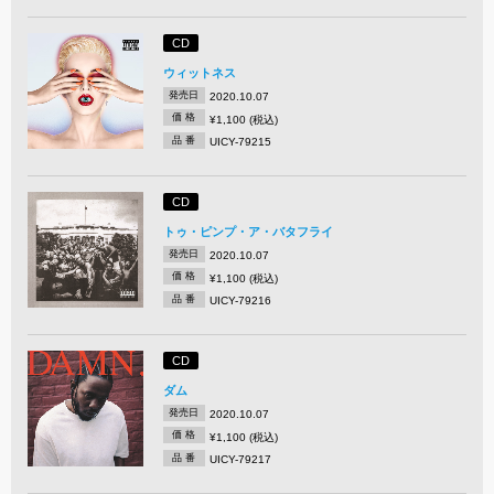
CD
ウィットネス
発売日
2020.10.07
価 格
¥1,100 (税込)
品 番
UICY-79215
CD
トゥ・ピンプ・ア・バタフライ
発売日
2020.10.07
価 格
¥1,100 (税込)
品 番
UICY-79216
CD
ダム
発売日
2020.10.07
価 格
¥1,100 (税込)
品 番
UICY-79217