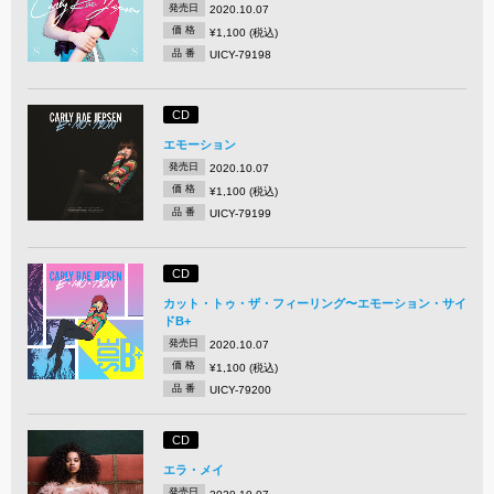
発売日
2020.10.07
価 格
¥1,100 (税込)
品 番
UICY-79198
CD
エモーション
発売日
2020.10.07
価 格
¥1,100 (税込)
品 番
UICY-79199
CD
カット・トゥ・ザ・フィーリング〜エモーション・サイ
ドB+
発売日
2020.10.07
価 格
¥1,100 (税込)
品 番
UICY-79200
CD
エラ・メイ
発売日