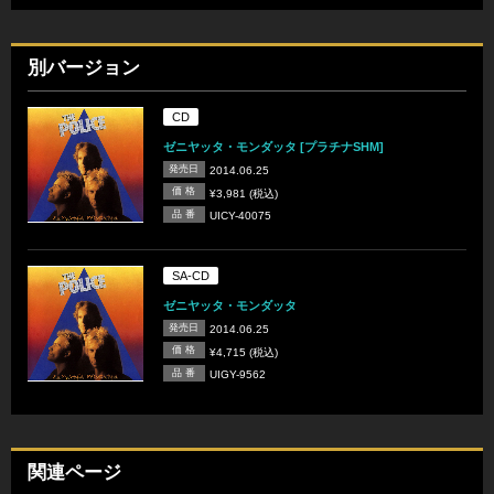
別バージョン
CD
ゼニヤッタ・モンダッタ [プラチナSHM]
発売日
2014.06.25
価 格
¥3,981 (税込)
品 番
UICY-40075
SA-CD
ゼニヤッタ・モンダッタ
発売日
2014.06.25
価 格
¥4,715 (税込)
品 番
UIGY-9562
関連ページ