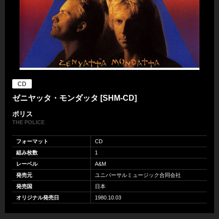
CD
ゼニヤッタ・モンダッタ [SHM-CD]
ポリス
THE POLICE
フォーマット
CD
組み枚数
1
レーベル
A&M
発売元
ユニバーサルミュージック合同会社
発売国
日本
オリジナル発売日
1980.10.03