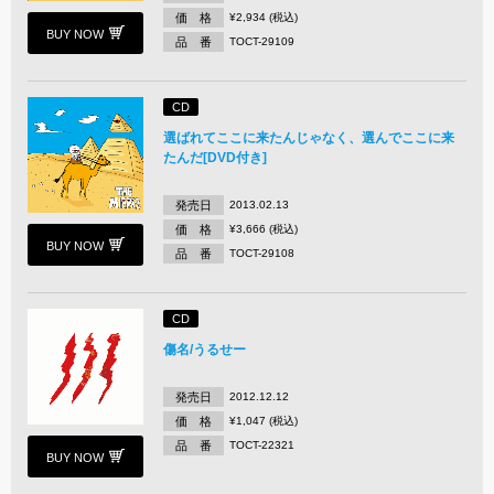
価 格
¥2,934 (税込)
BUY NOW
品 番
TOCT-29109
CD
選ばれてここに来たんじゃなく、選んでここに来
たんだ[DVD付き]
発売日
2013.02.13
価 格
¥3,666 (税込)
BUY NOW
品 番
TOCT-29108
CD
傷名/うるせー
発売日
2012.12.12
価 格
¥1,047 (税込)
品 番
TOCT-22321
BUY NOW