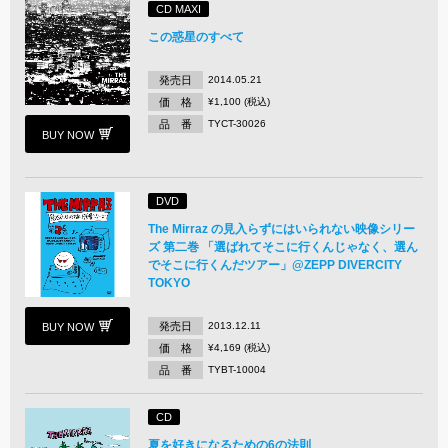
CD MAXI
この惑星のすべて
発売日
2014.05.21
価 格
¥1,100 (税込)
品 番
TYCT-30026
BUY NOW
DVD
The Mirraz の見入らずにはいられない映像シリー
ズ 第二巻 「選ばれてそこに行くんじゃなく、選ん
でそこに行くんだツアー」@ZEPP DIVERCITY
TOKYO
発売日
2013.12.11
BUY NOW
価 格
¥4,169 (税込)
品 番
TYBT-10004
CD
夏を好きになるための6の法則