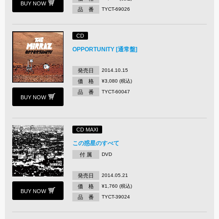
BUY NOW
品 番
TYCT-69026
CD
OPPORTUNITY [通常盤]
発売日
2014.10.15
価 格
¥3,080 (税込)
品 番
TYCT-60047
BUY NOW
CD MAXI
この惑星のすべて
付 属
DVD
発売日
2014.05.21
価 格
¥1,760 (税込)
BUY NOW
品 番
TYCT-39024