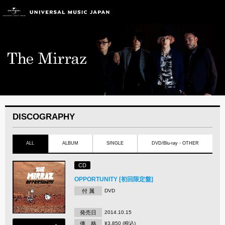
DISCOGRAPHY
ALL
ALBUM
SINGLE
DVD/Blu-ray・OTHER
CD
OPPORTUNITY [初回限定盤]
付 属
DVD
発売日
2014.10.15
価 格
¥3,850 (税込)